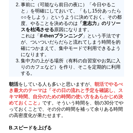
事前に（可能なら前日の夜に）「今日やるこ
と」を明確にしておいて、「もし15分あったら
○○をしよう」というように決めておく。その都
度、やることを決めるのは
「意志力」のリソー
スを枯渇させる
原因になります。
これは「
if-thenプランニング
」という手法です
が、ついついだらだらと流れてしまう時間を的
確につかまえて、集中モードで利用できるよう
になります。
集中力の上がる場所（有料の自習室やお気に入
りのカフェなど）を作り、そこを定期的に利用
する。
朝活
をしている人も多いと思いますが、
朝活でやるべ
き最大のテーマは「その日の流れと予定を確認し、ス
キマ時間、自分のための時間の使い方をあらかじめ決
めておくこと」
です
。そういう時間を、朝の30分でや
っておくことで、その分の時間を補って余りある時間
の高密度化が果たせます。
B.スピードを上げる