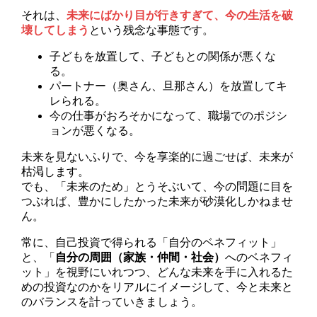
それは、
未来にばかり目が行きすぎて、今の生活を破
壊してしまう
という残念な事態です。
子どもを放置して、子どもとの関係が悪くな
る。
パートナー（奥さん、旦那さん）を放置してキ
レられる。
今の仕事がおろそかになって、職場でのポジシ
ョンが悪くなる。
未来を見ないふりで、今を享楽的に過ごせば、未来が
枯渇します。
でも、「未来のため」とうそぶいて、今の問題に目を
つぶれば、豊かにしたかった未来が砂漠化しかねませ
ん。
常に、自己投資で得られる「自分のベネフィット」
と、「
自分の周囲（家族・仲間・社会）
へのベネフィ
ット」を視野にいれつつ、どんな未来を手に入れるた
めの投資なのかをリアルにイメージして、今と未来と
のバランスを計っていきましょう。