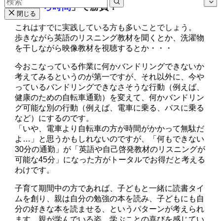
「
ながら時間
」で勝負！
閉じる
これはすでに実践している方も多いことでしょう。
歩きながら英語のリスニング教材を聞くとか、洗濯物
を干しながら映像教材を視聴するとか・・・
今おこなっている作業に何かバンドリングできないか
考えてみるというのが第一ですが、それ以外に、今や
っている
バンドリングできなさそうな行動
（例えば、
健康のための自転車通勤）を変えて、何かバンドリン
グ可能な別の行動（例えば、電車に乗る、バスに乗る
など）にするのです。
「いや、電車より自転車の方が時間がかかって無駄だ
よ…」と思うかもしれないのですが、「何もできない
30分の通勤」が「英語や自己啓発教材のリスニングが
可能な45分」になった方がトータルでお得だと考える
わけです。
子育て期間中の方であれば、
子どもと一緒に読書タイ
ム
を創り、親は自分の勉強の本を読み、子どもにも自
分の好きな本を読ませる、というパターンが考えられ
ます。親が学んでいる姿、学ぶことの喜びを感じてい