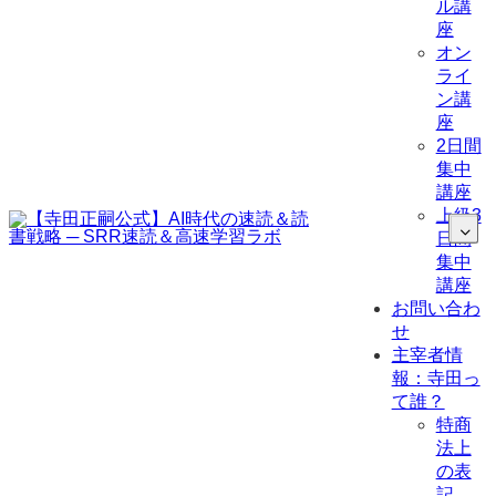
ル講
座
オン
ライ
ン講
座
2日間
集中
講座
上級3
日間
集中
講座
お問い合わ
せ
主宰者情
報：寺田っ
て誰？
特商
法上
の表
記