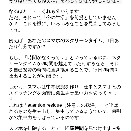
そうはいってもねぇ…。それもなかなか難しいかな…
なるほど・・・それも分かります。
ただ、それって「今の生活」を前提としていません
か？ これを機に、いろいろなことを見直してみまし
ょう。
例えば、あなたの
スマホのスクリーンタイム
。1日あ
たり何分ですか？
もし、「時間がなくって…」といっているのに、スク
リーンタイムが2時間を越えていたりするなら、それ
を自己投資の時間に置き換えることで、毎日2時間を
捻出することが可能です。
しかも、スマホは中毒状態を作り、仕事とスマホとの
スイッチングを頻繁に発生させ集中力を切ってきま
す。
これは「attention residue（注意力の残滓）」と呼ば
れるものを生み出し、集中しているようでいて、何割
かの集中力をうばっているのです。
スマホを排除することで、
埋蔵時間
を見つけ出す＋集