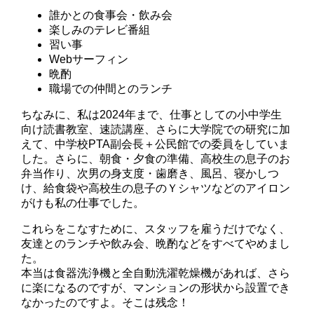
誰かとの食事会・飲み会
楽しみのテレビ番組
習い事
Webサーフィン
晩酌
職場での仲間とのランチ
ちなみに、私は2024年まで、仕事としての小中学生
向け読書教室、速読講座、さらに大学院での研究に加
えて、中学校PTA副会長＋公民館での委員をしていま
した。さらに、朝食・夕食の準備、高校生の息子のお
弁当作り、次男の身支度・歯磨き、風呂、寝かしつ
け、給食袋や高校生の息子のＹシャツなどのアイロン
がけも私の仕事でした。
これらをこなすために、スタッフを雇うだけでなく、
友達とのランチや飲み会、晩酌などをすべてやめまし
た。
本当は食器洗浄機と全自動洗濯乾燥機があれば、さら
に楽になるのですが、マンションの形状から設置でき
なかったのですよ。そこは残念！