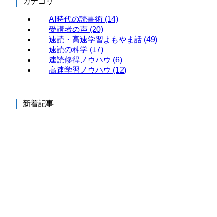
カテゴリ
AI時代の読書術
(14)
受講者の声
(20)
速読・高速学習よもやま話
(49)
速読の科学
(17)
速読修得ノウハウ
(6)
高速学習ノウハウ
(12)
新着記事