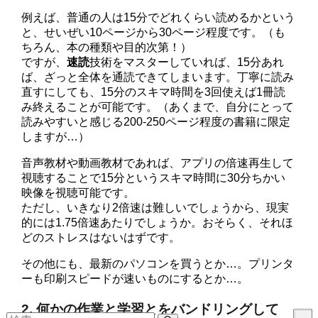
例えば、普通の人は15分でどれくらい読めるかという
と、せいぜい10ページから30ページ程度です。（も
ちろん、本の種類や目的次第！）
ですが、
速読
技術をマスターしていれば、15分あれ
ば、ざっと全体を通読できてしまいます
。丁寧に読み
直すにしても、15分のスキマ時間を3回使えば1冊読
み終えることが可能です。（あくまで、自分にとって
読みやすいと感じる200-250ページ程度の書籍に限定
しますが…）
音声教材や動画教材であれば、アプリの倍速再生して
視聴することで15分というスキマ時間に30分ちかい
映像を視聴可能です。
ただし、いきなり2倍速は難しいでしょうから、
現実
的には1.75倍速あたり
でしょうか。おそらく、それほ
どのストレスはないはずです。
その他にも、最新のパソコンを買うとか…。プリンタ
ーも印刷スピードが速いものにするとか…。
2. 何かの作業と学習とを
バンドリング
して