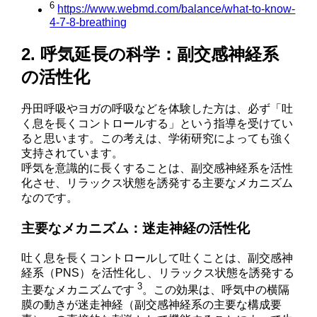
6
https://www.webmd.com/balance/what-to-know-
4-7-8-breathing
2. 呼気延長の科学：副交感神経系
の活性化
丹田呼吸やヨガの呼吸などを体験した方は、必ず「吐
く息を長くコントロールする」という指導を受けてい
ると思います。この考えは、学術研究によっても強く
支持されています。
呼気を意識的に長くすることは、副交感神経系を活性
化させ、リラックス状態を誘発する主要なメカニズム
なのです。
主要なメカニズム：迷走神経の活性化
吐く息を長くコントロールして吐くことは、副交感神
経系（PNS）を活性化し、リラックス状態を誘発する
3
主要なメカニズムです
。この効果は、呼気中の横隔
膜の動きが迷走神経（副交感神経系の主要な構成要