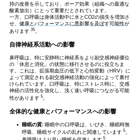
持の改善を示しており、ボーア効果（組織への最適な
酸素放出）にとって重要だとされています。
一方、口呼吸は身体活動中に水とCO2の損失を増加さ
せ、
健康とパフォーマンスに悪影響を及ぼす可能性
が
35
あります
。
自律神経系活動への影響
鼻呼吸は、特に安静時に神経系をより副交感神経優位
の「休息と消化」の状態に移行させるのに役立ちま
す。これは、拡張期血圧の低下と心拍変動（HRV）に
よって測定される副交感神経活動の強化によって裏付
けられています。口呼吸は、特にストレス時に、交感
神経の活性化を強化し、浅く速い呼吸につながる可能
5
性があります
。
全体的な健康とパフォーマンスへの影響
睡眠の質:
睡眠中の口呼吸は、いびき、睡眠時無
5
呼吸、睡眠サイクルの乱れと関連しています
。
5
鼻呼吸はより良い睡眠を促進します
。