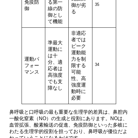
免疫防
る第一
35
御が劣
御
線の防
る
御とし
て機能
非適応
者では
準最大
ピーク
運動に
運動能
は十
運動パ
力を制
分、適
34
フォー
限する
応者は
マンス
可能
高強度
性、高
でも支
強度運
障なし
動時に
必要
鼻呼吸と口呼吸の最も重要な生理学的差異は、鼻腔内
一酸化窒素（NO）の生成と役割にあります。NOは、
血管拡張、酸素輸送の促進、免疫防御といった多岐に
わたる生理学的役割を担っており、鼻呼吸が優位だよ
ねっていうことになるわけです。