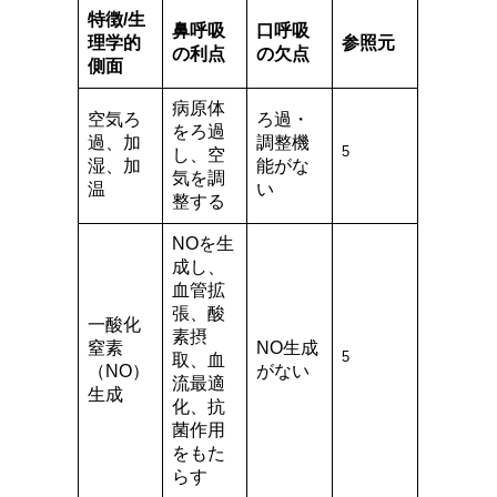
特徴/生
鼻呼吸
口呼吸
理学的
参照元
の利点
の欠点
側面
病原体
空気ろ
ろ過・
をろ過
過、加
調整機
5
し、空
湿、加
能がな
気を調
温
い
整する
NOを生
成し、
血管拡
張、酸
一酸化
素摂
窒素
NO生成
5
取、血
（NO）
がない
流最適
生成
化、抗
菌作用
をもた
らす