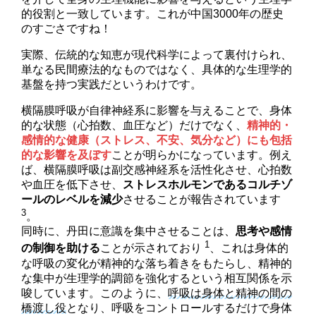
的役割と一致しています。これが中国3000年の歴史
のすごさですね！
実際、伝統的な知恵が現代科学によって裏付けられ、
単なる民間療法的なものではなく、具体的な生理学的
基盤を持つ実践だというわけです。
横隔膜呼吸が自律神経系に影響を与えることで、身体
的な状態（心拍数、血圧など）だけでなく、
精神的・
感情的な健康（ストレス、不安、気分など）にも包括
的な影響を及ぼす
ことが明らかになっています。例え
ば、横隔膜呼吸は副交感神経系を活性化させ、心拍数
や血圧を低下させ、
ストレスホルモンであるコルチゾ
ールのレベルを減少
させることが報告されています
3
。
同時に、丹田に意識を集中させることは、
思考や感情
1
の制御を助ける
ことが示されており
、これは身体的
な呼吸の変化が精神的な落ち着きをもたらし、精神的
な集中が生理学的調節を強化するという相互関係を示
唆しています。このように、
呼吸は身体と精神の間の
橋渡し役
となり、呼吸をコントロールするだけで身体