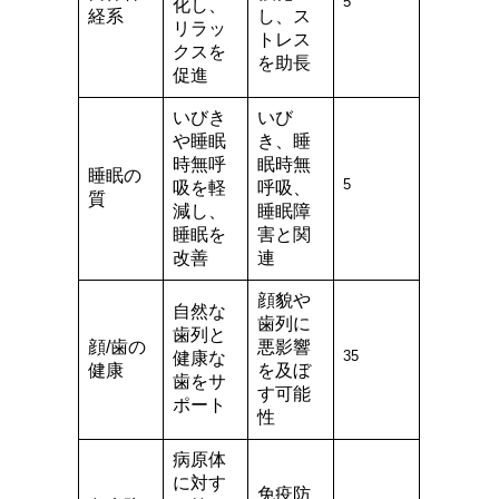
5
化し、
経系
し、ス
リラッ
トレス
クスを
を助長
促進
いびき
いび
や睡眠
き、睡
時無呼
眠時無
睡眠の
5
吸を軽
呼吸、
質
減し、
睡眠障
睡眠を
害と関
改善
連
顔貌や
自然な
歯列に
歯列と
顔/歯の
悪影響
35
健康な
健康
を及ぼ
歯をサ
す可能
ポート
性
病原体
に対す
免疫防