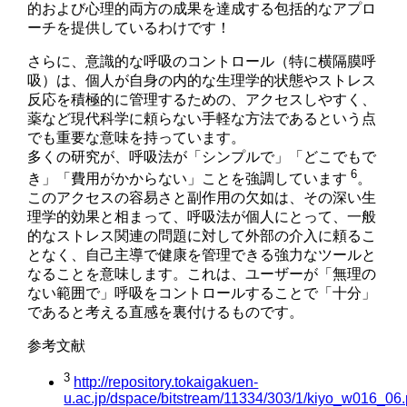
的および心理的両方の成果を達成する包括的なアプロ
ーチを提供しているわけです！
さらに、意識的な呼吸のコントロール（特に横隔膜呼
吸）は、個人が自身の内的な生理学的状態やストレス
反応を積極的に管理するための、アクセスしやすく、
薬など現代科学に頼らない手軽な方法であるという点
でも重要な意味を持っています。
多くの研究が、呼吸法が「シンプルで」「どこでもで
6
き」「費用がかからない」ことを強調しています
。
このアクセスの容易さと副作用の欠如は、その深い生
理学的効果と相まって、呼吸法が個人にとって、一般
的なストレス関連の問題に対して外部の介入に頼るこ
となく、自己主導で健康を管理できる強力なツールと
なることを意味します。これは、ユーザーが「無理の
ない範囲で」呼吸をコントロールすることで「十分」
であると考える直感を裏付けるものです。
参考文献
3
http://repository.tokaigakuen-
u.ac.jp/dspace/bitstream/11334/303/1/kiyo_w016_06.