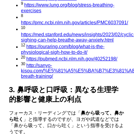
9
https://www.lung.org/blog/stress-breathing-
exercises
8
https://pmc.ncbi.nlm.nih.gov/articles/PMC6037091/
10
https://med.stanford.edu/news/insights/2023/02/cyclic
sighing-can-help-breathe-away-anxiety.html
12
https://ouraring.com/blog/what-is-the-
physiological-sigh-how-to-do-it/
20
https://pubmed.ncbi.nlm.nih.gov/40252198/
30
http://sanyo-
kisou.com/%E5%81%A5%E5%BA%B7%E3%81%A
breath-training/
3. 鼻呼吸と口呼吸：異なる生理学
的影響と健康上の利点
フォーカス・リーディングでは「
鼻から吸って、鼻か
ら吐く
」と指導するのですが、ヨガや武道などでは
「鼻から吸って、口から吐く」という指導を受けるよ
うです。