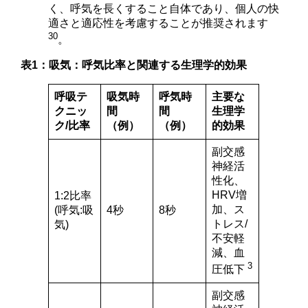
く、呼気を長くすること自体であり、個人の快
適さと適応性を考慮することが推奨されます
30
。
表1：吸気：呼気比率と関連する生理学的効果
呼吸テ
吸気時
呼気時
主要な
クニッ
間
間
生理学
ク/比率
（例）
（例）
的効果
副交感
神経活
性化、
HRV増
1:2比率
加、ス
(呼気:吸
4秒
8秒
トレス/
気)
不安軽
減、血
3
圧低下
副交感