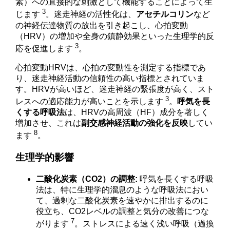
素）への直接的な刺激として機能することによって生
3
じます
。迷走神経の活性化は、
アセチルコリン
など
の神経伝達物質の放出を引き起こし、心拍変動
（HRV）の増加や全身の鎮静効果といった生理学的反
3
応を促進します
。
心拍変動HRVは、心拍の変動性を測定する指標であ
り、迷走神経活動の信頼性の高い指標とされていま
す。HRVが高いほど、迷走神経の緊張度が高く、スト
3
レスへの適応能力が高いことを示します
。
呼気を長
くする呼吸法
は、HRVの高周波（HF）成分を著しく
増加させ、これは
副交感神経活動の強化を反映
してい
8
ます
。
生理学的影響
二酸化炭素（CO2）の調整:
呼気を長くする呼吸
法は、特に生理学的溜息のような呼吸法におい
て、過剰な二酸化炭素を速やかに排出するのに
役立ち、CO2レベルの調整と気分の改善につな
7
がります
。ストレスによる速く浅い呼吸（過換