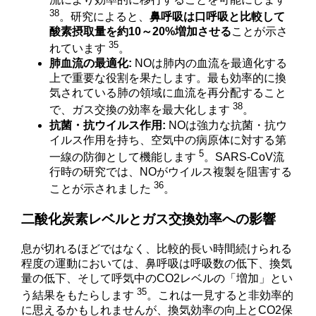
38
。研究によると、
鼻呼吸は口呼吸と比較して
酸素摂取量を約10～20%増加させる
ことが示さ
35
れています
。
肺血流の最適化:
NOは肺内の血流を最適化する
上で重要な役割を果たします。最も効率的に換
気されている肺の領域に血流を再分配すること
38
で、ガス交換の効率を最大化します
。
抗菌・抗ウイルス作用:
NOは強力な抗菌・抗ウ
イルス作用を持ち、空気中の病原体に対する第
5
一線の防御として機能します
。SARS-CoV流
行時の研究では、NOがウイルス複製を阻害する
36
ことが示されました
。
二酸化炭素レベルとガス交換効率への影響
息が切れるほどではなく、比較的長い時間続けられる
程度の運動においては、鼻呼吸は呼吸数の低下、換気
量の低下、そして呼気中のCO2レベルの「増加」とい
35
う結果をもたらします
。これは一見すると非効率的
に思えるかもしれませんが、換気効率の向上とCO2保