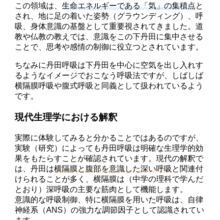
この領域は、
生命エネルギーである「気」の集積点
と
され、地に足の着いた姿勢（グラウンディング）、呼
吸、身体意識の基盤として重要視されてきました。道
教や仏教の教えでは、意識をこの下丹田に集中させる
ことで、思考や感情の制御に役立つとされています。
ちなみに丹田呼吸は下丹田を中心に空気を出し入れす
るようなイメージでおこなう呼吸法ですが、しばしば
横隔膜呼吸や腹式呼吸と同義として扱われているよう
です。
現代生理学における解釈
実際に体験してみると分かることではあるのですが、
実験（研究）によっても丹田呼吸は明確な生理学的効
果をもたらすことが確認されています。現代の解釈で
は、丹田は
横隔膜と腹部を意識した深い呼吸
と関連付
けられることが多く、横隔膜は（中学の理科で学んだ
とおり）深呼吸の主要な筋肉として機能します。
意識的な呼吸制御、特に横隔膜を用いた呼吸は、自律
神経系（ANS）の強力な調節因子として認識されてい