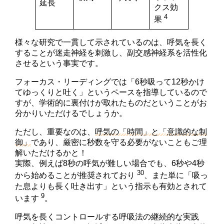
延長
クス効
4
果
様々な研究で一貫して示されているのは、呼気を長く
することが迷走神経を刺激し、副交感神経系を活性化
させるという事実です。
フォーカス・リーディングでは「6秒吸って12秒かけ
てゆっくりと吐く」というペースを指導しているので
すが、学術的に裏付けが取れたものだということがお
分かりいただけるでしょうか。
ただし、重要なのは、
呼気の「時間」と「意識的な制
御」
であり、厳密に秒数を守る必要がないこともご理
解いただけるかと！
実際、例えば8秒の呼気が難しい場合でも、6秒や4秒
30
から始めることが推奨されており
、また単に「吸っ
た息よりも長く吐き出す」という指示も有効とされて
9
います
。
呼気を長くコントロールする呼吸法の継続的な実践