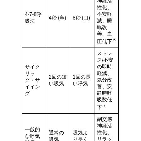
神経活
性化、
不安軽
4-7-8呼
4秒 (鼻)
8秒 (口)
減、睡
吸法
眠改
善、血
6
圧低下
ストレ
ス/不安
の即時
サイク
軽減、
リッ
2回の短
1回の長
気分改
ク・サ
い吸気
い呼気
善、安
イイン
静時呼
グ
吸数低
7
下
副交感
神経活
一般的
性化、
通常の
吸気よ
な呼気
リラッ
吸気
り長く