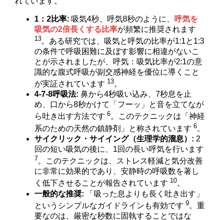
れています。
1：2比率:
吸気4秒、呼気8秒のように、
呼気を
吸気の2倍長くする比率
が頻繁に推奨されます
13
。ある研究では、吸気と呼気の比率が1:1と1:3
の条件で呼吸困難に及ぼす影響に相違がないこ
とが示されましたが、呼気：吸気比率が2:1の意
識的な腹式呼吸が副交感神経を優位に導くこと
13
が実証されています
。
4-7-8呼吸法:
鼻から4秒吸い込み、7秒息を止
め、口から8秒かけて「フーッ」と音を立てなが
6
ら吐き出す方法です
。このテクニックは「神経
6
系のための天然の鎮静剤」と称されています
。
サイクリック・サイイング（生理学的溜息）:
2
回の短い吸気の後に、1回の長い呼気を行います
7
。このテクニックは、ストレス軽減と気分改善
に非常に効果的であり、安静時の呼吸数を著し
10
く低下させることが報告されています
。
一般的な推奨:
「吸った息よりも長く吐き出す」
9
というシンプルなガイドラインも有効です
。重
要なのは、厳密な秒数に固執することではな