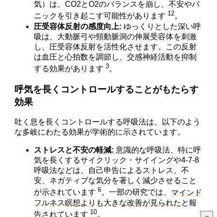
気）は、CO2とO2のバランスを崩し、不安やパ
12
ニックを引き起こす可能性があります
。
圧受容体反射の感度向上:
ゆっくりとした深い呼
吸は、大動脈弓や頸動脈洞の伸展受容体を刺激
し、圧受容体反射を活性化させます。この反射
は血圧と心拍数を調節し、交感神経活動を抑制
3
する効果があります
。
呼気を長くコントロールすることがもたらす
効果
吐く息を長くコントロールする呼吸法は、以下のよう
な多岐にわたる効果が学術的に示されています。
ストレスと不安の軽減:
意識的な呼吸法、特に呼
気を長くするサイクリック・サイイングや4-7-8
呼吸法などは、自己申告によるストレス、不
安、ネガティブな気分を著しく減少させること
6
が示されています
。一部の研究では、
マインド
フルネス瞑想よりも大きな改善が見られた
と報
10
告されています
。