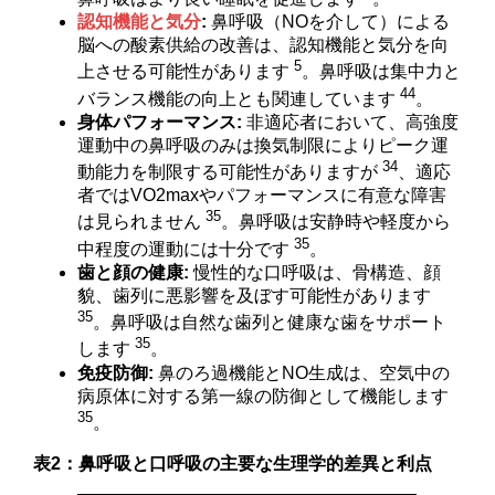
認知機能と気分
:
鼻呼吸（NOを介して）による
脳への酸素供給の改善は、認知機能と気分を向
5
上させる可能性があります
。鼻呼吸は集中力と
44
バランス機能の向上とも関連しています
。
身体パフォーマンス:
非適応者において、高強度
運動中の鼻呼吸のみは換気制限によりピーク運
34
動能力を制限する可能性がありますが
、適応
者ではVO2maxやパフォーマンスに有意な障害
35
は見られません
。鼻呼吸は安静時や軽度から
35
中程度の運動には十分です
。
歯と顔の健康:
慢性的な口呼吸は、骨構造、顔
貌、歯列に悪影響を及ぼす可能性があります
35
。鼻呼吸は自然な歯列と健康な歯をサポート
35
します
。
免疫防御:
鼻のろ過機能とNO生成は、空気中の
病原体に対する第一線の防御として機能します
35
。
表2：鼻呼吸と口呼吸の主要な生理学的差異と利点