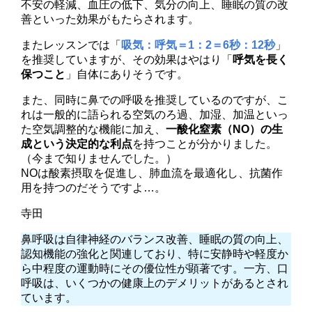
不安の軽減、血圧の低下、気分の向上、睡眠の質の改
善といった効果がもたらされます。
またレッスンでは「
吸気：呼気＝1：2＝6秒：12秒
」
を推奨していますが、その効果はやはり「
呼気を長く
保つこと
」自体にありそうです。
また、同時に鼻での呼吸を推奨しているのですが、こ
れは一般的に語られる空気のろ過、加湿、加温といっ
た空気調整的な機能に加え、
一酸化窒素（NO）の生
成という決定的な利点
を持つことが分かりました。
（今まで知りませんでした。）
NOは酸素摂取を促進し、肺血流を最適化し、抗菌作
用を持つのだそうですよ…。
寺田
鼻呼吸は自律神経のバランス改善、睡眠の質の向上、
認知機能の強化と関連しており、特に安静時や軽度か
ら中程度の運動時にその優位性が顕著です。一方、口
呼吸は、いくつかの健康上のデメリットがあるとされ
ています。