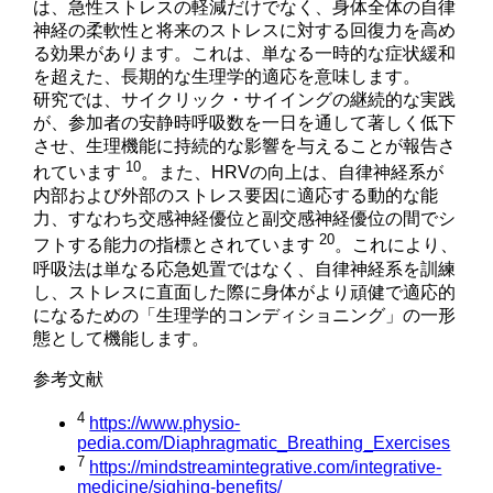
は、急性ストレスの軽減だけでなく、身体全体の自律
神経の柔軟性と将来のストレスに対する回復力を高め
る効果があります。これは、単なる一時的な症状緩和
を超えた、長期的な生理学的適応を意味します。
研究では、サイクリック・サイイングの継続的な実践
が、参加者の安静時呼吸数を一日を通して著しく低下
させ、生理機能に持続的な影響を与えることが報告さ
10
れています
。また、HRVの向上は、自律神経系が
内部および外部のストレス要因に適応する動的な能
力、すなわち交感神経優位と副交感神経優位の間でシ
20
フトする能力の指標とされています
。これにより、
呼吸法は単なる応急処置ではなく、自律神経系を訓練
し、ストレスに直面した際に身体がより頑健で適応的
になるための「生理学的コンディショニング」の一形
態として機能します。
参考文献
4
https://www.physio-
pedia.com/Diaphragmatic_Breathing_Exercises
7
https://mindstreamintegrative.com/integrative-
medicine/sighing-benefits/