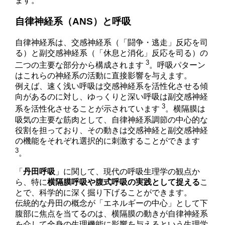
ます。
自律神経系（ANS）と呼吸
自律神経系は、交感神経系（「闘争・逃走」反応を司
る）と副交感神経系（「休息と消化」反応を司る）の
3
二つの主要な部分から構成されます
。呼吸パターン
はこれらの神経系の活動に直接影響を与えます。
例えば、速く浅い呼吸は交感神経系を活性化させる傾
向があるのに対し、ゆっくりと深い呼吸は副交感神経
3
系を活性化させることが示されています
。横隔膜は
吸気の主要な筋肉として、自律神経系調節の中心的な
役割を担っており、その動きは交感神経と副交感神経
の機能をそれぞれ選択的に刺激することができます
3
。
「
丹田呼吸
」に関して、現代の呼吸生理学の観点か
ら、特に
横隔膜呼吸や腹式呼吸の実践として捉える
こ
とで、科学的に深く掘り下げることができます。
伝統的な丹田の概念が「エネルギーの中心」として下
腹部に焦点を当てるのは、横隔膜の動きが自律神経系
を介して全身の生理機能に影響を与えるという生理学