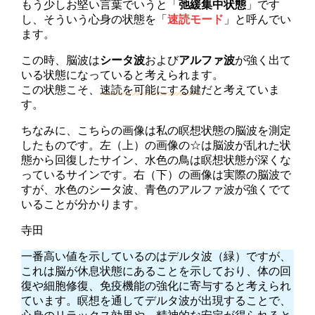
もう少しお堅い言葉でいうと「
弛緩集中状態
」です
し、そういう心身の状態を「
速読モード
」と呼んでい
ます。
この時、脳波は
シータ波
および
アルファ波
が強く出て
いる状態になっていると考えられます。
この状態こそ、
速読を可能にする鍵
だと考えていま
す。
ちなみに、こちらの画像は私の瞑想状態の脳波を測定
したものです。左（上）の画像の☆は脳波が乱れた状
態から回復したサイン、水色の鳥は瞑想状態が深くな
っているサインです。右（下）の画像は実際の脳波で
すが、水色のシータ波、青色のアルファ波が強くでて
いることが分かります。
寺田
一番高い値を示しているのはデルタ波（緑）ですが、
これは脳が休息状態にあることを示しており、体の回
復や細胞修復、免疫機能の強化に寄与すると考えられ
ています。瞑想を通してデルタ波が出現することで、