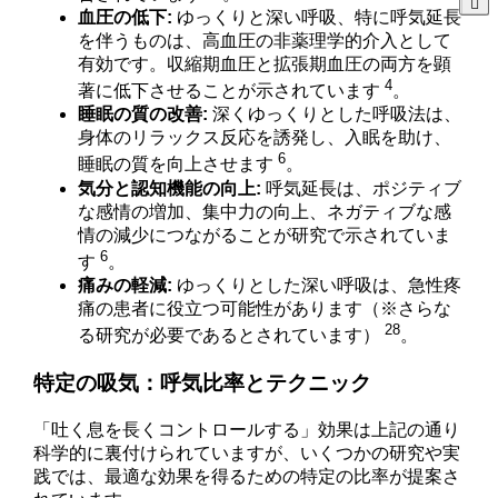
血圧の低下:
ゆっくりと深い呼吸、特に呼気延長
を伴うものは、高血圧の非薬理学的介入として
有効です。収縮期血圧と拡張期血圧の両方を顕
4
著に低下させることが示されています
。
睡眠の質の改善:
深くゆっくりとした呼吸法は、
身体のリラックス反応を誘発し、入眠を助け、
6
睡眠の質を向上させます
。
気分と認知機能の向上:
呼気延長は、ポジティブ
な感情の増加、集中力の向上、ネガティブな感
情の減少につながることが研究で示されていま
6
す
。
痛みの軽減:
ゆっくりとした深い呼吸は、急性疼
痛の患者に役立つ可能性があります（※さらな
28
る研究が必要であるとされています）
。
特定の吸気：呼気比率とテクニック
「吐く息を長くコントロールする」効果は上記の通り
科学的に裏付けられていますが、いくつかの研究や実
践では、最適な効果を得るための特定の比率が提案さ