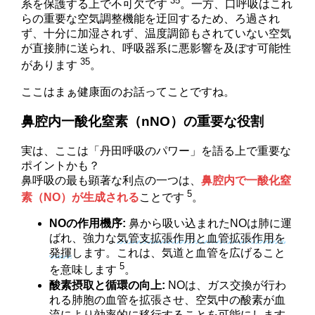
35
系を保護する上で不可欠です
。一方、口呼吸はこれ
らの重要な空気調整機能を迂回するため、ろ過され
ず、十分に加湿されず、温度調節もされていない空気
が直接肺に送られ、呼吸器系に悪影響を及ぼす可能性
35
があります
。
ここはまぁ健康面のお話ってことですね。
鼻腔内一酸化窒素（nNO）の重要な役割
実は、ここは「丹田呼吸のパワー」を語る上で重要な
ポイントかも？
鼻呼吸の最も顕著な利点の一つは、
鼻腔内で一酸化窒
5
素（NO）が生成される
ことです
。
NOの作用機序:
鼻から吸い込まれたNOは肺に運
ばれ、強力な
気管支拡張作用と血管拡張作用を
発揮
します。これは、気道と血管を広げること
5
を意味します
。
酸素摂取と循環の向上:
NOは、ガス交換が行わ
れる肺胞の血管を拡張させ、空気中の酸素が血
流により効率的に移行することを可能にします