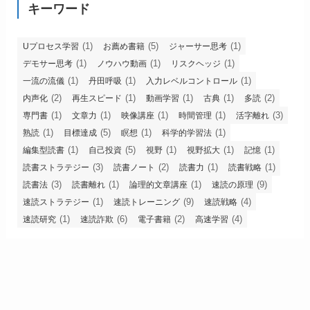
キーワード
(1)
(5)
(1)
Uプロセス学習
お薦め書籍
ジャーサー思考
(1)
(1)
(1)
デモサー思考
ノウハウ動画
リスクヘッジ
(1)
(1)
(1)
一流の流儀
丹田呼吸
入力レベルコントロール
(2)
(1)
(1)
(1)
(2)
内声化
再生スピード
動画学習
古典
多読
(1)
(1)
(1)
(1)
(3)
専門書
文章力
映像講座
時間管理
活字離れ
(1)
(5)
(1)
(1)
熟読
目標達成
瞑想
科学的学習法
(1)
(5)
(1)
(1)
(1)
編集型読書
自己投資
視野
視野拡大
記憶
(3)
(2)
(1)
(1)
読書ストラテジー
読書ノート
読書力
読書戦略
(3)
(1)
(1)
(9)
読書法
読書離れ
論理的文章講座
速読の原理
(1)
(9)
(4)
速読ストラテジー
速読トレーニング
速読戦略
(1)
(6)
(2)
(4)
速読研究
速読詐欺
電子書籍
高速学習