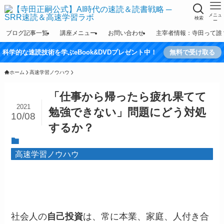
メニュ
検索
ー
ブログ記事一覧
講座メニュー
お問い合わせ
主宰者情報：寺田って誰
科学的な速読技術を学ぶeBook&DVDプレゼント中！
無料で受け取る
ホーム
高速学習ノウハウ
「仕事から帰ったら疲れ果てて
2021
勉強できない」問題にどう対処
10/08
するか？
高速学習ノウハウ
社会人の
自己投資
は、常に本業、家庭、人付き合