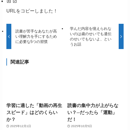
URLをコピーしました！
学んだ内容を憶えられな
読書が苦手なあなたが高
いのは歳のせいでも遺伝
い理解力を手にするため
のせいでもないよ、とい
に必要な5つの習慣
うお話
関連記事
学習に適した「動画の再生
読書の集中力が上がらな
スピード」はどのくらい
い？─だったら「運動」
か？
だ！
2025年12月1日
2025年10月5日