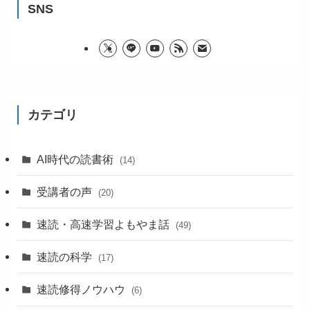
SNS
カテゴリ
AI時代の読書術
(14)
受講者の声
(20)
速読・高速学習よもやま話
(49)
速読の科学
(17)
速読修得ノウハウ
(6)