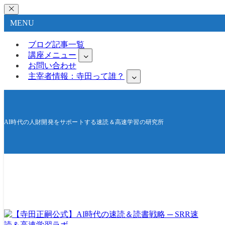
MENU
ブログ記事一覧
講座メニュー
お問い合わせ
主宰者情報：寺田って誰？
AI時代の人財開発をサポートする速読＆高速学習の研究所