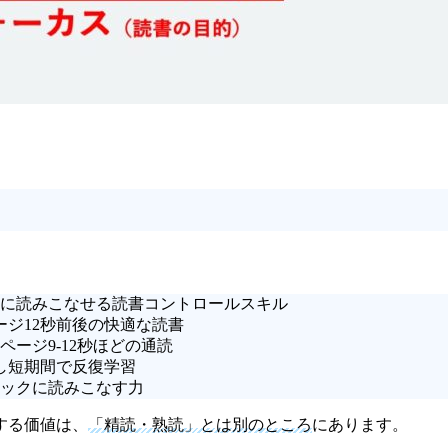
に読みこなせる読書コントロールスキル
ージ12秒前後の快適な読書
1ページ9-12秒ほどの通読
し短期間で反復学習
ックに読みこなす力
する価値は、
「精読・熟読」とは別のところ
にあります。