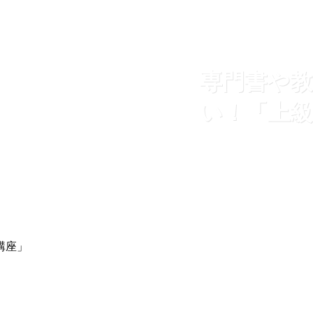
専門書や
い！「上級
講座」