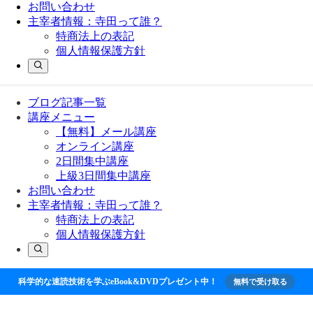
お問い合わせ
主宰者情報：寺田って誰？
特商法上の表記
個人情報保護方針
ブログ記事一覧
講座メニュー
【無料】メール講座
オンライン講座
2日間集中講座
上級3日間集中講座
お問い合わせ
主宰者情報：寺田って誰？
特商法上の表記
個人情報保護方針
科学的な速読技術を学ぶeBook&DVDプレゼント中！
無料で受け取る