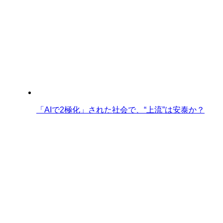
「AIで2極化」された社会で、“上流”は安泰か？