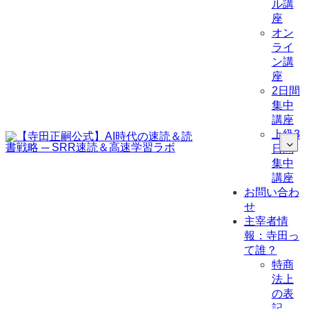
ル講
座
オン
ライ
ン講
座
2日間
集中
講座
上級3
日間
集中
講座
お問い合わ
せ
主宰者情
報：寺田っ
て誰？
特商
法上
の表
記