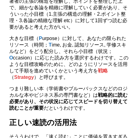
著者の主張の構造を理解し、ポイントを整理した上
で、細かな各論を精緻に理解していく必要があり、そ
ういった小目標（1.主張の構造の理解・2.ポイント整
理・3.各論の精緻な理解 etc）に対して1回ずつ読む必
要があると考えた方がいい。
大きな目標（
P
urpose）に対して、あなたの限られた
リソース（時間；
T
ime, お金, 認知リソース, 学修スキ
ルなど）をどう配分し、それら小目標（状況；
O
ccasion）に応じた読み方を選択するわけです。この
ような目標攻略のために、どのようにリソースを活用
して手順を進めていくかという考え方を
戦略
（
Strategy
）と呼びます。
つまり難しい本（学術書やブルーバックスなどのロジ
カルな本やビジネス系の専門書など）は
戦略的に読む
必要があり、その状況に応じてスピードを切り替えて
読むことが重要
だというわけです。
正しい速読の活用法
そううわけで、「速く読む」ことに価値を置きすぎる