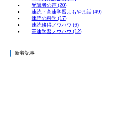
受講者の声
(20)
速読・高速学習よもやま話
(49)
速読の科学
(17)
速読修得ノウハウ
(6)
高速学習ノウハウ
(12)
新着記事