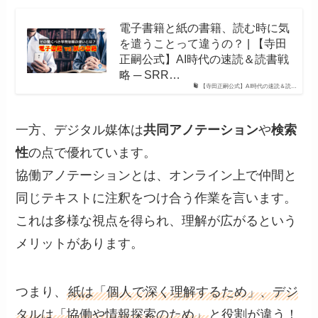
電子書籍と紙の書籍、読む時に気
を遣うことって違うの？ | 【寺田
正嗣公式】AI時代の速読＆読書戦
略 ─ SRR…
【寺田正嗣公式】AI時代の速読＆読…
一方、デジタル媒体は
共同アノテーション
や
検索
性
の点で優れています。
協働アノテーションとは、オンライン上で仲間と
同じテキストに注釈をつけ合う作業を言います。
これは多様な視点を得られ、理解が広がるという
メリットがあります。
つまり、
紙は「個人で深く理解するため」、デジ
タルは「協働や情報探索のため」
と役割が違う！