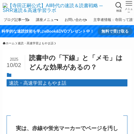
メニュ
検索
ー
ブログ記事一覧
講座メニュー
お問い合わせ
主宰者情報：寺田って誰
科学的な速読技術を学ぶeBook&DVDプレゼント中！
無料で受け取る
ホーム
速読・高速学習よもやま話
読書中の「下線」と「メモ」は
2025
10/02
どんな効果があるの？
速読・高速学習よもやま話
実は、赤線や蛍光マーカーで
ページを
汚し