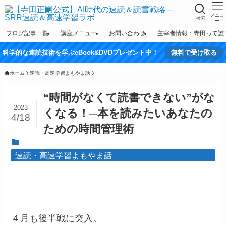
メニュ
検索
ー
ブログ記事一覧
講座メニュー
お問い合わせ
主宰者情報：寺田って誰
科学的な速読技術を学ぶeBook&DVDプレゼント中！
無料で受け取る
ホーム
速読・高速学習よもやま話
“時間がなくて読書できない”がな
2023
くなる！─本を読みたいあなたの
4/18
ための時間管理術
速読・高速学習よもやま話
４月も後半戦に突入。