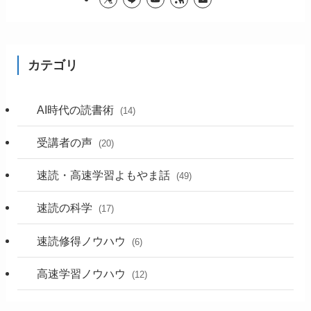
カテゴリ
AI時代の読書術
(14)
受講者の声
(20)
速読・高速学習よもやま話
(49)
速読の科学
(17)
速読修得ノウハウ
(6)
高速学習ノウハウ
(12)