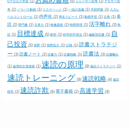
お薦め書籍
(1)
(5)
(1)
Uプロセス学習
ジャーサー思考
デモサー思
(1)
(1)
(1)
(1)
(1)
考
ノウハウ動画
リスクヘッジ
一流の流儀
丹田呼吸
入力レ
内声化
多
(1)
(2)
(1)
(1)
(1)
ベルコントロール
再生スピード
動画学習
古典
活字離れ
読
(2)
(1)
(1)
(1)
(1)
(3)
専門書
文章力
映像講座
時間管理
熟
目標達成
自
(1)
(5)
(1)
(1)
(1)
読
瞑想
科学的学習法
編集型読書
己投資
読書ストラテジ
(5)
(1)
(1)
(1)
視野
視野拡大
記憶
ー
読書法
読書ノート
(3)
(2)
(1)
(1)
(3)
読書力
読書戦略
読書離れ
速読の原理
(1)
(1)
(9)
(1)
論理的文章講座
速読ストラテジー
速読トレーニング
速読戦略
(9)
(4)
速読
速読詐欺
高速学習
電子書籍
(1)
(6)
(2)
(4)
研究