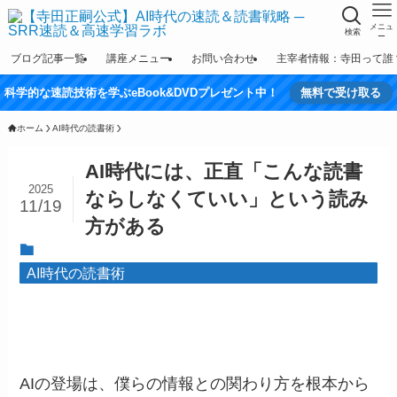
メニュ
検索
ー
ブログ記事一覧
講座メニュー
お問い合わせ
主宰者情報：寺田って誰
科学的な速読技術を学ぶeBook&DVDプレゼント中！
無料で受け取る
ホーム
AI時代の読書術
AI時代には、正直「こんな読書
2025
ならしなくていい」という読み
11/19
方がある
AI時代の読書術
AIの登場は、僕らの情報との関わり方を根本から