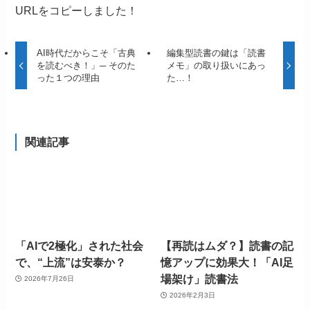
URLをコピーしました！
AI時代だからこそ「古典
編集型読書の鍵は「読書
を読むべき！」─ そのた
メモ」の取り扱いにあっ
った１つの理由
た…！
関連記事
「AIで2極化」された社会
【再読はムダ？】読書の記
で、“上流”は安泰か？
憶アップに効果大！「AI足
場架け」読書法
2026年7月26日
2026年2月3日