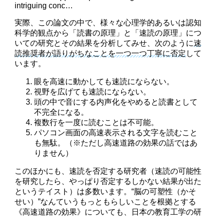
intriguing conc…
実際、この論文の中で、様々な心理学的あるいは認知
科学的観点から「読書の原理」と「速読の原理」につ
いての研究とその結果を分析してみせ、次のように
速
読推奨者が語りがちなことを一つ一つ丁寧に否定
して
います。
眼を高速に動かしても速読にならない。
視野を広げても速読にならない。
頭の中で音にする内声化をやめると読書として
不完全になる。
複数行を一度に読むことは不可能。
パソコン画面の高速表示される文字を読むこと
も無駄。（※ただし高速道路の効果の話ではあ
りません）
このほかにも、速読を否定する研究者（速読の可能性
を研究したら、やっぱり否定するしかない結果が出た
というテイスト）は多数います。“脳の可塑性（かそ
せい）”なんていうもっともらしいことを根拠とする
《高速道路の効果》についても、日本の教育工学の研