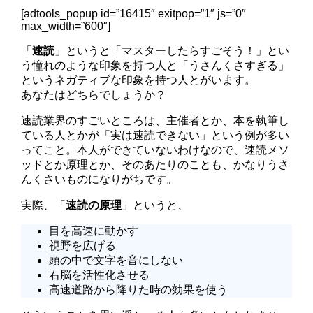
[adtools_popup id=”16415″ exitpop=”1″ js=”0″
max_width=”600″]
「
速読
」というと「マスターしたらすごそう！」とい
う憧れのような印象を持つ人と「うさんくさすぎる」
というネガティブな印象を持つ人とがいます。
あなたはどちらでしょうか？
速読業界のすごいところは、主催者とか、本を執筆し
ている人とかが「実は速読できない」という例が多い
ってこと。本人ができていないわけなので、速読メソ
ッドとか原理とか、そのあたりのことも、かなりうさ
んくさいものになりがちです。
実際、「
速読の原理
」というと、
目を高速に動かす
視野を広げる
頭の中で文字を音にしない
右脳を活性化させる
高速道路から降りた時の効果を使う