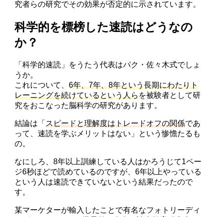
究者らの研究でその効果が否定的に示されています。
科学的を標榜した速読はどうなの
か？
「科学的速読」をうたう代表はパク・佐々木式でしょ
うか。
これについて、
6年、7年、8年という長期にわたりト
レーニングを続けているという人ら
を被験者として研
究をおこなった脳科学の研究があります。
結論は「
スピードと理解度はトレードオフの関係
であ
って、速読を学ぶメリットはない」という惨憺たるも
の。
なにしろ、8年以上訓練している人はかろうじて1ペー
ジ6秒ほどで読めているのですが、6年以上やっている
という人は速読できていないという結果だったので
す。
某マーケターが輸入したことで有名なフォトリーディ