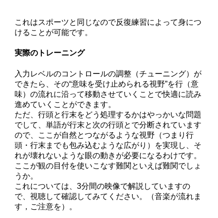
これはスポーツと同じなので反復練習によって身につ
けることが可能です。
実際のトレーニング
入力レベルのコントロールの調整（チューニング）が
できたら、その“意味を受け止められる視野”を行（意
味）の流れに沿って移動させていくことで快適に読み
進めていくことができます。
ただ、行頭と行末をどう処理するかはやっかいな問題
でして、単語が行末と次の行頭とで分断されています
ので、ここが自然とつながるような視野（つまり行
頭・行末までも包み込むような広がり）を実現し、そ
れが壊れないような眼の動きが必要になるわけです。
ここが観の目付を使いこなす難関といえば難関でしょ
うか。
これについては、3分間の映像で解説していますの
で、視聴して確認してみてください。（音楽が流れま
す，ご注意を）。