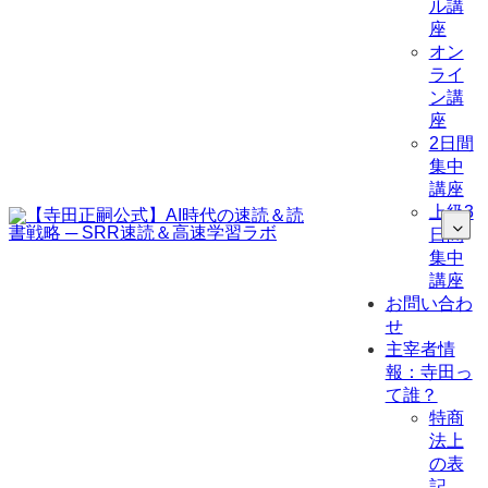
ル講
座
オン
ライ
ン講
座
2日間
集中
講座
上級3
日間
集中
講座
お問い合わ
せ
主宰者情
報：寺田っ
て誰？
特商
法上
の表
記