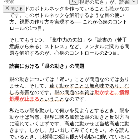
読書において「眼の動き」と「視野の広さ」が、読書
スピードのボトルネックを作っていることも確かなの
閉じる
です。このボトルネックを解消するような目の使い
方、視野の作り方を実現する── これが心身のコント
ロールの1つ目。
そしてもう1つ、「集中力の欠如」や「読書の（苦手
意識から来る）ストレス」など、メンタルに関わる問
題を解消するのが、心身のコントロールの2つ目。
読書における「眼の動き」の問題
眼の動きについては「遅い」ことが問題なのではあり
ません。そして、
速く動かすことは無意味であり、む
しろ有害
なのです。
眼の問題の本質は
動かすと、情報
処理が止まる
ということ
なのです。
私たちが眼を動かして何かを見ようとするとき、眼を
動かせば当然、視界に映る風景は眼の動きと反対方向
に流れていくはずです。高速に動かせば当然高速に動
きます。しかし、思い出してみてください。本を読ん
でいるとき、1秒間に3回も眼が小刻みに動いているに