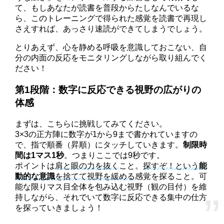
て、もしあなたが読書を普段からたしなんでいるな
ら、このトレーニングで得られた感覚を読書で再現し
さえすれば、あっさり速読ができてしまうでしょう。
とりあえず、心を静める呼吸を意識しておこない、自
分の内面の反応をモニタリングしながら取り組んでく
ださい！
第1段階：数字に反応できる視野の広がりの
体感
まずは、こちらに挑戦してみてください。
3×3の正方陣に数字が1から9まで書かれていますの
で、指で順番（昇順）にタッチしていきます。
制限時
間は1マス1秒
。つまりここでは9秒です。
ポイントは
肩と眼の力を抜く
こと。
探すぞ！という
能
動的な意識
を捨てて視野を緩める
感覚を探ること。可
能な限りマス目全体を包み込む視野（観の目付）を維
持しながら、それでいて数字に反応できる集中の仕方
を探っていきましょう！