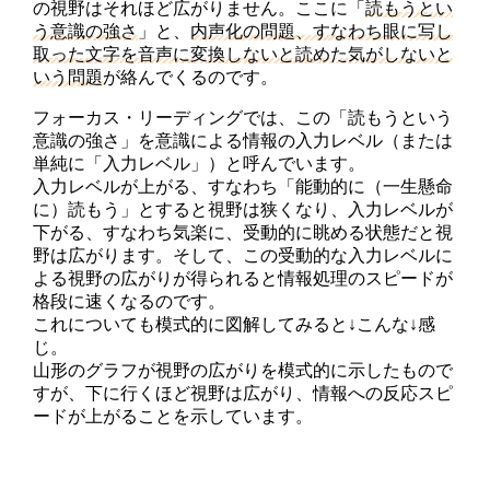
の視野はそれほど広がりません。ここに「
読もうとい
う意識の強さ
」と、
内声化の問題、すなわち眼に写し
取った文字を音声に変換しないと読めた気がしないと
いう問題
が絡んでくるのです。
フォーカス・リーディングでは、この「読もうという
意識の強さ」を意識による情報の入力レベル（または
単純に「入力レベル」）と呼んでいます。
入力レベルが上がる、すなわち「能動的に（一生懸命
に）読もう」とすると視野は狭くなり、入力レベルが
下がる、すなわち気楽に、受動的に眺める状態だと視
野は広がります。そして、この受動的な入力レベルに
よる視野の広がりが得られると情報処理のスピードが
格段に速くなるのです。
これについても模式的に図解してみると↓こんな↓感
じ。
山形のグラフが視野の広がりを模式的に示したもので
すが、下に行くほど視野は広がり、情報への反応スピ
ードが上がることを示しています。