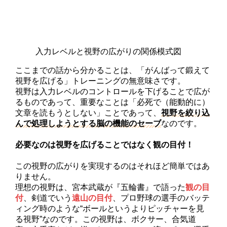
入力レベルと視野の広がりの関係模式図
ここまでの話から分かることは、「がんばって鍛えて
視野を広げる」トレーニングの無意味さです。
視野は入力レベルのコントロールを下げることで広が
るものであって、重要なことは「必死で（能動的に）
文章を読もうとしない」ことであって、
視野を絞り込
んで処理しようとする脳の機能のセーブ
なのです。
必要なのは視野を広げることではなく観の目付！
この視野の広がりを実現するのはそれほど簡単ではあ
りません。
理想の視野は、宮本武蔵が『五輪書』で語った
観の目
付
、剣道でいう
遠山の目付
、プロ野球の選手のバッテ
ィング時のような“ボールというよりピッチャーを見
る視野”なのです。この視野は、ボクサー、合気道