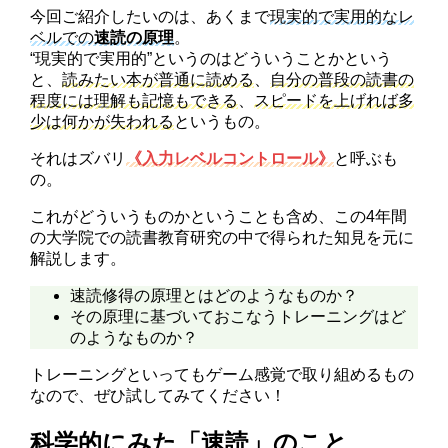
今回ご紹介したいのは、あくまで
現実的で実用的なレ
ベルでの
速読の原理
。
“現実的で実用的”というのはどういうことかという
と、
読みたい本が普通に読める
、
自分の普段の読書の
程度には理解も記憶もできる
、
スピードを上げれば多
少は何かが失われる
というもの。
それはズバリ
《入力レベルコントロール》
と呼ぶも
の。
これがどういうものかということも含め、この4年間
の大学院での読書教育研究の中で得られた知見を元に
解説します。
速読修得の原理とはどのようなものか？
その原理に基づいておこなうトレーニングはど
のようなものか？
トレーニングといってもゲーム感覚で取り組めるもの
なので、ぜひ試してみてください！
科学的にみた「速読」のこと