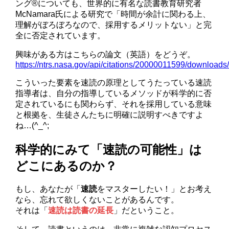
ング®についても、世界的に有名な読書教育研究者
McNamara氏による研究で「時間が余計に関わる上、
理解がぼろぼろなので、採用するメリットない」と完
全に否定されています。
興味がある方はこちらの論文（英語）をどうぞ。
https://ntrs.nasa.gov/api/citations/20000011599/download
こういった要素を速読の原理としてうたっている速読
指導者は、自分の指導しているメソッドが科学的に否
定されているにも関わらず、それを採用している意味
と根拠を、生徒さんたちに明確に説明すべきですよ
ね…(^_^;
科学的にみて「速読の可能性」は
どこにあるのか？
もし、あなたが「
速読
をマスターしたい！」とお考え
なら、忘れて欲しくないことがあるんです。
それは「
速読は読書の延長
」だということ。