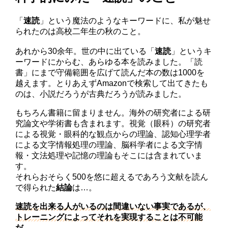
「
速読
」という魔法のようなキーワードに、私が魅せ
られたのは高校二年生の秋のこと。
あれから30余年。世の中に出ている「
速読
」というキ
ーワードにからむ、あらゆる本を読みました。「読
書」にまで守備範囲を広げて読んだ本の数は1000を
越えます。とりあえずAmazonで検索して出てきたも
のは、小説だろうが古典だろうが読みました。
もちろん書籍に留まりません。海外の研究者による研
究論文や学術書も含まれます。視覚（眼科）の研究者
による視覚・眼科的な観点からの理論、認知心理学者
による文字情報処理の理論、脳科学者による文字情
報・文法処理や記憶の理論もそこには含まれていま
す。
それらおそらく500を悠に超えるであろう文献を読ん
で得られた
結論
は…。
速読を出来る人がいるのは間違いない事実であるが、
トレーニングによってそれを実現することは不可能
だ。