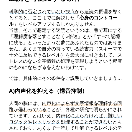
科学的に否定されていない観点
から速読の原理を導く
とすると、ここまでに解説した
「心身のコントロー
ル
」をレベルアップするしかありません。
当然、そこで想定する速読というのは、巷で耳にする
「理解度を落とすことなく○倍速」とか「すべて記憶
に残る」といったような夢にあふれたものではありま
せん。あくまで自分の持っている読書力（スキーマで
十分に反応できるレベル）を最大限に引き出して、ス
トレスのない文字情報の処理を実現しようという程度
のものにならざるをえないわけです。
では、具体的にその条件をご説明していきましょう…
A)内声化を抑える（構音抑制）
人間の脳には、
内声化によらず文字情報を理解する回
路が備わっている
ことが、各種の研究で明らかにされ
ています。とはいえ、
内声化によらなければ、難しい
ロジックやレトリックを処理することができない
とも
されており、あくまで一読して理解できるレベルのテ