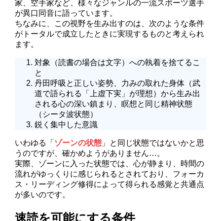
家、空手家など、様々なジャンルの一流スポーツ選手
が異口同音に語っています。
ちなみに、この視野を生み出すのは、次のような条件
がトータルで成立したときに実現するものと考えられ
ます。
対象（読書の場合は文字）への執着を捨てるこ
と
丹田呼吸と正しい姿勢、力みの取れた身体（武
道で語られる「上虚下実」が理想）から生み出
される心の深い鎮まり、瞑想と同じ精神状態
（シータ波状態）
鋭く集中した意識
いわゆる「
ゾーンの状態
」と同じ状態ではないかと思
うのですが、確かめようがありません…。
実際、ゾーンに入った状態では、心が静まり、時間の
流れがゆっくりに感じられるとされており、フォーカ
ス・リーディング修得によって得られる感覚と共通点
が多いのです。
速読を可能にする条件