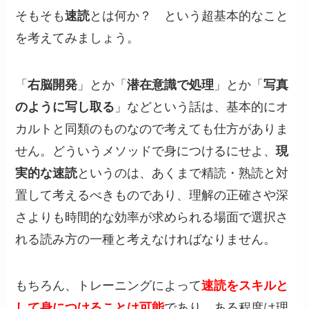
そもそも
速読
とは何か？ という超基本的なこと
を考えてみましょう。
「
右脳開発
」とか「
潜在意識で処理
」とか「
写真
のように写し取る
」などという話は、基本的にオ
カルトと同類のものなので考えても仕方がありま
せん。どういうメソッドで身につけるにせよ、
現
実的な速読
というのは、あくまで精読・熟読と対
置して考えるべきものであり、理解の正確さや深
さよりも時間的な効率が求められる場面で選択さ
れる読み方の一種と考えなければなりません。
もちろん、トレーニングによって
速読をスキルと
して身につけることは可能
であり、ある程度は理