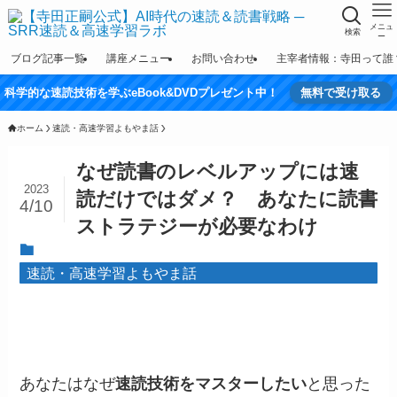
メニュ
検索
ー
ブログ記事一覧
講座メニュー
お問い合わせ
主宰者情報：寺田って誰
科学的な速読技術を学ぶeBook&DVDプレゼント中！
無料で受け取る
ホーム
速読・高速学習よもやま話
なぜ読書のレベルアップには速
2023
読だけではダメ？ あなたに読書
4/10
ストラテジーが必要なわけ
速読・高速学習よもやま話
あなたはなぜ
速読技術をマスターしたい
と思った