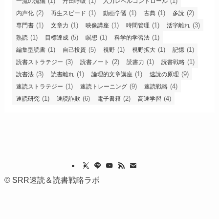
(1)
(1)
(1)
一流の流儀
丹田呼吸
入力レベルコントロール
(2)
(1)
(1)
(1)
(2)
内声化
再生スピード
動画学習
古典
多読
(1)
(1)
(1)
(1)
(3)
専門書
文章力
映像講座
時間管理
活字離れ
(1)
(5)
(1)
(1)
熟読
目標達成
瞑想
科学的学習法
(1)
(5)
(1)
(1)
(1)
編集型読書
自己投資
視野
視野拡大
記憶
(3)
(2)
(1)
(1)
読書ストラテジー
読書ノート
読書力
読書戦略
(3)
(1)
(1)
(9)
読書法
読書離れ
論理的文章講座
速読の原理
(1)
(9)
(4)
速読ストラテジー
速読トレーニング
速読戦略
(1)
(6)
(2)
(4)
速読研究
速読詐欺
電子書籍
高速学習
©
SRR速読＆読書戦略ラボ