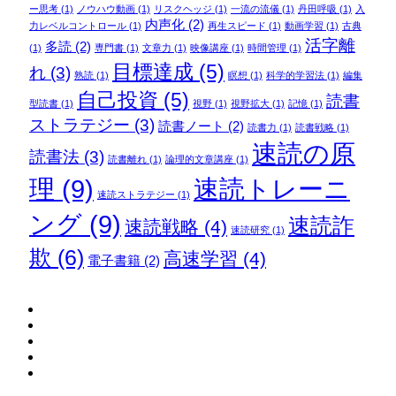
ー思考
(1)
ノウハウ動画
(1)
リスクヘッジ
(1)
一流の流儀
(1)
丹田呼吸
(1)
入
内声化
(2)
力レベルコントロール
(1)
再生スピード
(1)
動画学習
(1)
古典
活字離
多読
(2)
(1)
専門書
(1)
文章力
(1)
映像講座
(1)
時間管理
(1)
目標達成
(5)
れ
(3)
熟読
(1)
瞑想
(1)
科学的学習法
(1)
編集
自己投資
(5)
読書
型読書
(1)
視野
(1)
視野拡大
(1)
記憶
(1)
ストラテジー
(3)
読書ノート
(2)
読書力
(1)
読書戦略
(1)
速読の原
読書法
(3)
読書離れ
(1)
論理的文章講座
(1)
理
(9)
速読トレーニ
速読ストラテジー
(1)
ング
(9)
速読詐
速読戦略
(4)
速読研究
(1)
欺
(6)
高速学習
(4)
電子書籍
(2)