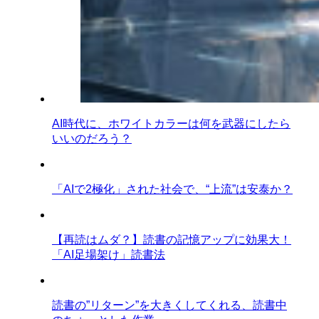
AI時代に、ホワイトカラーは何を武器にしたら
いいのだろう？
「AIで2極化」された社会で、“上流”は安泰か？
【再読はムダ？】読書の記憶アップに効果大！
「AI足場架け」読書法
読書の”リターン”を大きくしてくれる、読書中