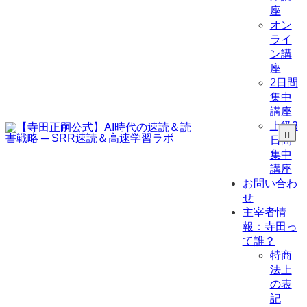
座
オン
ライ
ン講
座
2日間
集中
講座
上級3
日間
集中
講座
お問い合わ
せ
主宰者情
報：寺田っ
て誰？
特商
法上
の表
記