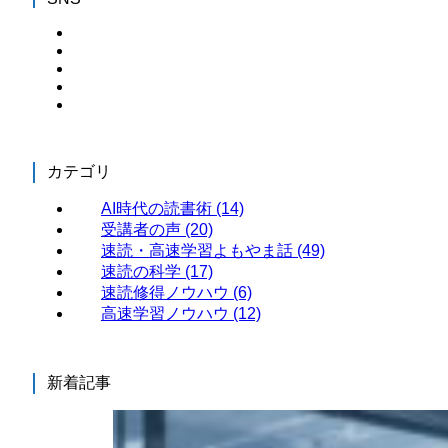
カテゴリ
AI時代の読書術
(14)
受講者の声
(20)
速読・高速学習よもやま話
(49)
速読の科学
(17)
速読修得ノウハウ
(6)
高速学習ノウハウ
(12)
新着記事