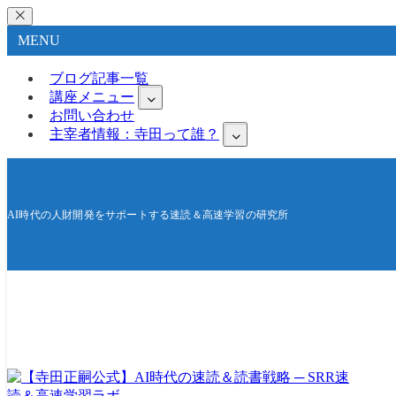
MENU
ブログ記事一覧
講座メニュー
お問い合わせ
主宰者情報：寺田って誰？
AI時代の人財開発をサポートする速読＆高速学習の研究所