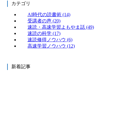
カテゴリ
AI時代の読書術
(14)
受講者の声
(20)
速読・高速学習よもやま話
(49)
速読の科学
(17)
速読修得ノウハウ
(6)
高速学習ノウハウ
(12)
新着記事