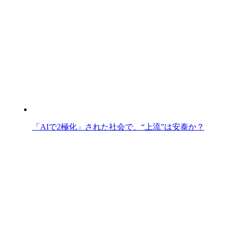
「AIで2極化」された社会で、“上流”は安泰か？