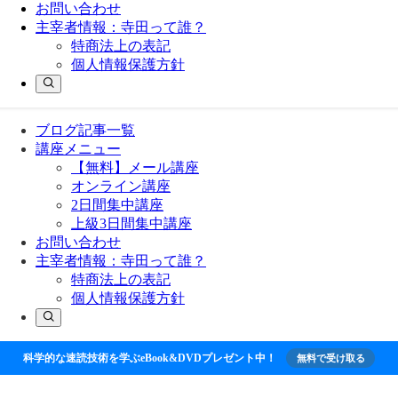
お問い合わせ
主宰者情報：寺田って誰？
特商法上の表記
個人情報保護方針
ブログ記事一覧
講座メニュー
【無料】メール講座
オンライン講座
2日間集中講座
上級3日間集中講座
お問い合わせ
主宰者情報：寺田って誰？
特商法上の表記
個人情報保護方針
科学的な速読技術を学ぶeBook&DVDプレゼント中！
無料で受け取る