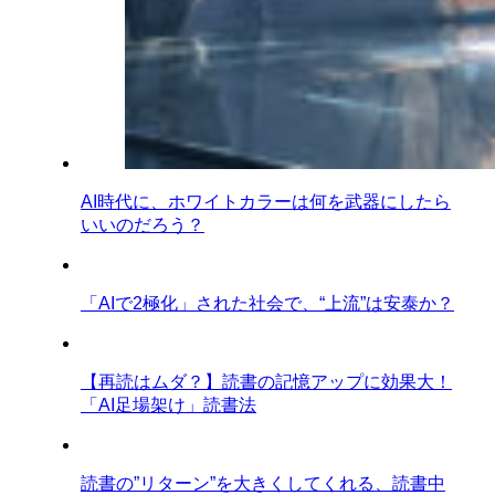
AI時代に、ホワイトカラーは何を武器にしたら
いいのだろう？
「AIで2極化」された社会で、“上流”は安泰か？
【再読はムダ？】読書の記憶アップに効果大！
「AI足場架け」読書法
読書の”リターン”を大きくしてくれる、読書中