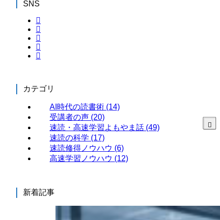
SNS
カテゴリ
AI時代の読書術
(14)
受講者の声
(20)
速読・高速学習よもやま話
(49)
速読の科学
(17)
速読修得ノウハウ
(6)
高速学習ノウハウ
(12)
新着記事