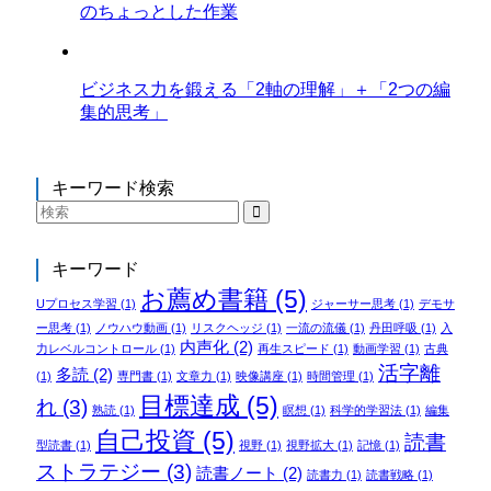
のちょっとした作業
ビジネス力を鍛える「2軸の理解」＋「2つの編
集的思考」
キーワード検索
キーワード
お薦め書籍
(5)
Uプロセス学習
(1)
ジャーサー思考
(1)
デモサ
ー思考
(1)
ノウハウ動画
(1)
リスクヘッジ
(1)
一流の流儀
(1)
丹田呼吸
(1)
入
内声化
(2)
力レベルコントロール
(1)
再生スピード
(1)
動画学習
(1)
古典
活字離
多読
(2)
(1)
専門書
(1)
文章力
(1)
映像講座
(1)
時間管理
(1)
目標達成
(5)
れ
(3)
熟読
(1)
瞑想
(1)
科学的学習法
(1)
編集
自己投資
(5)
読書
型読書
(1)
視野
(1)
視野拡大
(1)
記憶
(1)
ストラテジー
(3)
読書ノート
(2)
読書力
(1)
読書戦略
(1)