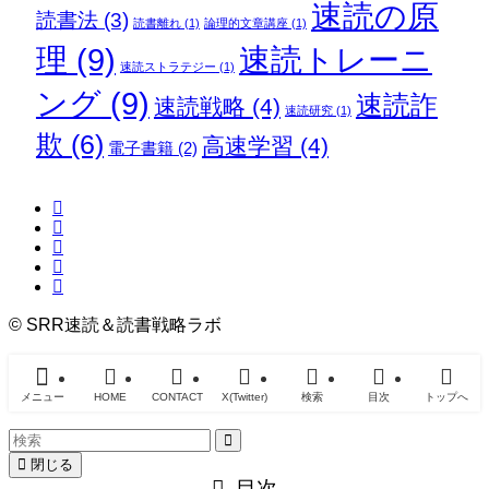
速読の原
読書法
(3)
読書離れ
(1)
論理的文章講座
(1)
理
(9)
速読トレーニ
速読ストラテジー
(1)
ング
(9)
速読詐
速読戦略
(4)
速読研究
(1)
欺
(6)
高速学習
(4)
電子書籍
(2)
©
SRR速読＆読書戦略ラボ
メニュー
HOME
CONTACT
X(Twitter)
検索
目次
トップへ
閉じる
目次