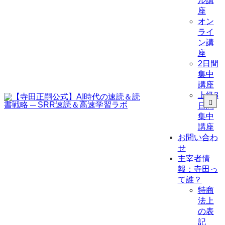
ル講
座
オン
ライ
ン講
座
2日間
集中
講座
上級3
日間
集中
講座
お問い合わ
せ
主宰者情
報：寺田っ
て誰？
特商
法上
の表
記