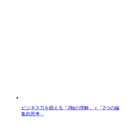
ビジネス力を鍛える「2軸の理解」＋「2つの編
集的思考」