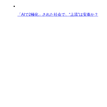
「AIで2極化」された社会で、“上流”は安泰か？