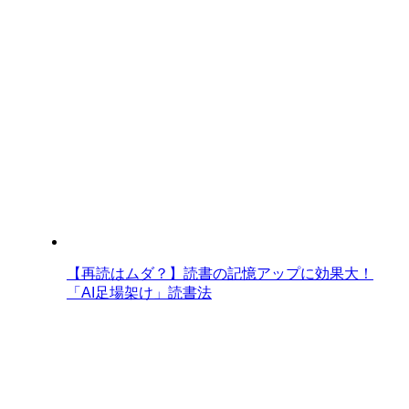
【再読はムダ？】読書の記憶アップに効果大！
「AI足場架け」読書法