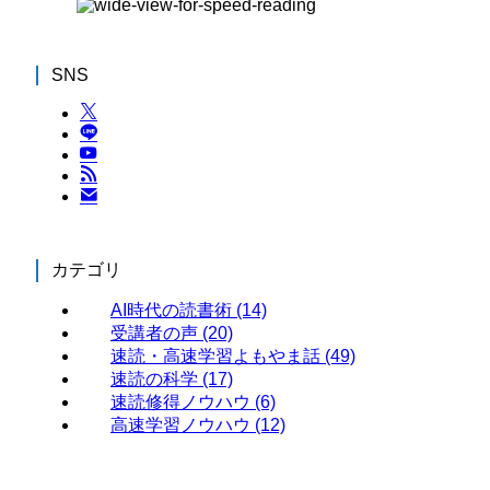
SNS
カテゴリ
AI時代の読書術
(14)
受講者の声
(20)
速読・高速学習よもやま話
(49)
速読の科学
(17)
速読修得ノウハウ
(6)
高速学習ノウハウ
(12)