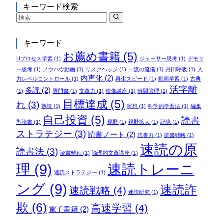
キーワード検索
キーワード
お薦め書籍
(5)
Uプロセス学習
(1)
ジャーサー思考
(1)
デモサ
ー思考
(1)
ノウハウ動画
(1)
リスクヘッジ
(1)
一流の流儀
(1)
丹田呼吸
(1)
入
内声化
(2)
力レベルコントロール
(1)
再生スピード
(1)
動画学習
(1)
古典
活字離
多読
(2)
(1)
専門書
(1)
文章力
(1)
映像講座
(1)
時間管理
(1)
目標達成
(5)
れ
(3)
熟読
(1)
瞑想
(1)
科学的学習法
(1)
編集
自己投資
(5)
読書
型読書
(1)
視野
(1)
視野拡大
(1)
記憶
(1)
ストラテジー
(3)
読書ノート
(2)
読書力
(1)
読書戦略
(1)
速読の原
読書法
(3)
読書離れ
(1)
論理的文章講座
(1)
理
(9)
速読トレーニ
速読ストラテジー
(1)
ング
(9)
速読詐
速読戦略
(4)
速読研究
(1)
欺
(6)
高速学習
(4)
電子書籍
(2)