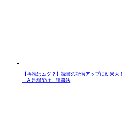
【再読はムダ？】読書の記憶アップに効果大！
「AI足場架け」読書法