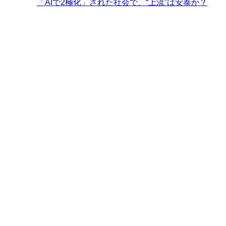
「AIで2極化」された社会で、“上流”は安泰か？