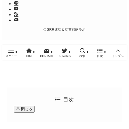
©
SRR速読＆読書戦略ラボ
メニュー
HOME
CONTACT
X(Twitter)
検索
目次
トップへ
目次
閉じる