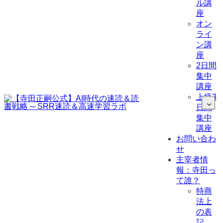
ル講
座
オン
ライ
ン講
座
2日間
集中
講座
上級3
日間
集中
講座
お問い合わ
せ
主宰者情
報：寺田っ
て誰？
特商
法上
の表
記