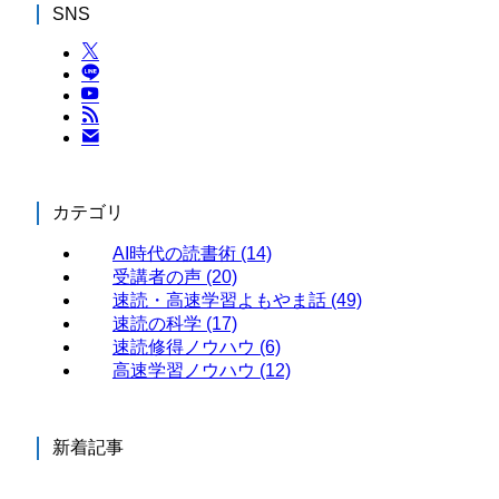
SNS
カテゴリ
AI時代の読書術
(14)
受講者の声
(20)
速読・高速学習よもやま話
(49)
速読の科学
(17)
速読修得ノウハウ
(6)
高速学習ノウハウ
(12)
新着記事