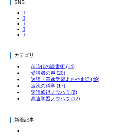
SNS
カテゴリ
AI時代の読書術
(14)
受講者の声
(20)
速読・高速学習よもやま話
(49)
速読の科学
(17)
速読修得ノウハウ
(6)
高速学習ノウハウ
(12)
新着記事