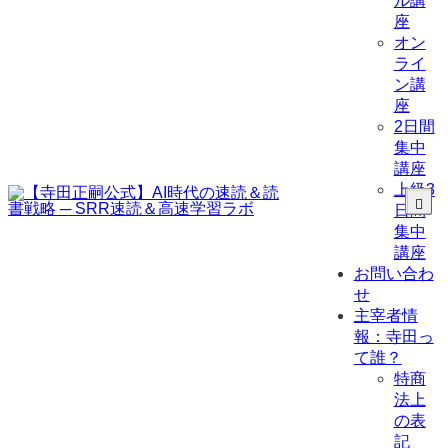
ル講
座
オン
ライ
ン講
座
2日間
集中
講座
上級3
日間
集中
講座
お問い合わ
せ
主宰者情
報：寺田っ
て誰？
特商
法上
の表
記