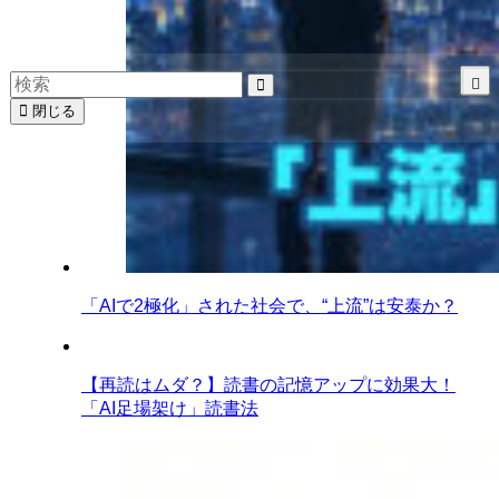
閉じる
「AIで2極化」された社会で、“上流”は安泰か？
【再読はムダ？】読書の記憶アップに効果大！
「AI足場架け」読書法