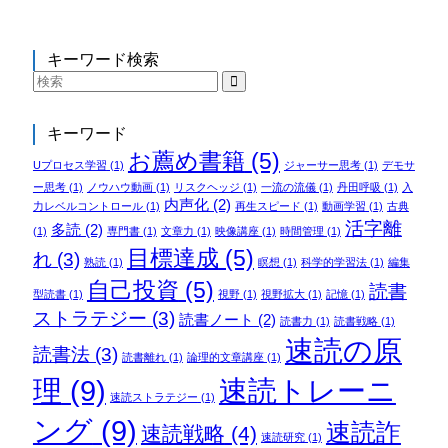
キーワード検索
キーワード
お薦め書籍
(5)
Uプロセス学習
(1)
ジャーサー思考
(1)
デモサ
ー思考
(1)
ノウハウ動画
(1)
リスクヘッジ
(1)
一流の流儀
(1)
丹田呼吸
(1)
入
内声化
(2)
力レベルコントロール
(1)
再生スピード
(1)
動画学習
(1)
古典
活字離
多読
(2)
(1)
専門書
(1)
文章力
(1)
映像講座
(1)
時間管理
(1)
目標達成
(5)
れ
(3)
熟読
(1)
瞑想
(1)
科学的学習法
(1)
編集
自己投資
(5)
読書
型読書
(1)
視野
(1)
視野拡大
(1)
記憶
(1)
ストラテジー
(3)
読書ノート
(2)
読書力
(1)
読書戦略
(1)
速読の原
読書法
(3)
読書離れ
(1)
論理的文章講座
(1)
理
(9)
速読トレーニ
速読ストラテジー
(1)
ング
(9)
速読詐
速読戦略
(4)
速読研究
(1)