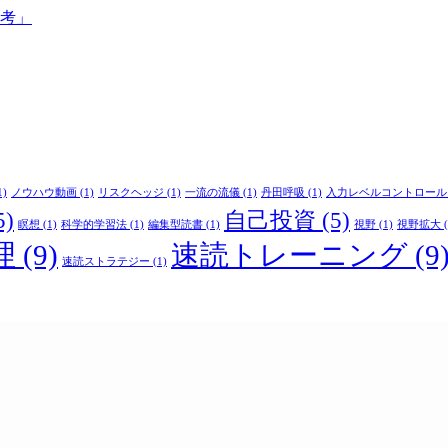
思考」
1)
ノウハウ動画
(1)
リスクヘッジ
(1)
一流の流儀
(1)
丹田呼吸
(1)
入力レベルコントロール
5)
自己投資
(5)
瞑想
(1)
科学的学習法
(1)
編集型読書
(1)
視野
(1)
視野拡大
(
理
(9)
速読トレーニング
(9
速読ストラテジー
(1)