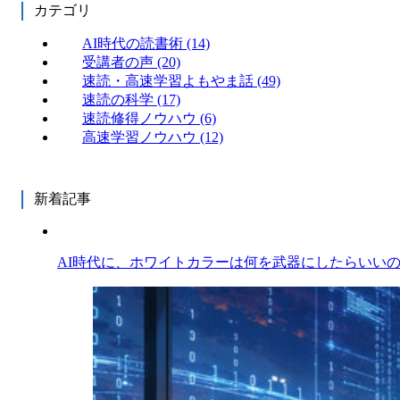
カテゴリ
AI時代の読書術
(14)
受講者の声
(20)
速読・高速学習よもやま話
(49)
速読の科学
(17)
速読修得ノウハウ
(6)
高速学習ノウハウ
(12)
新着記事
AI時代に、ホワイトカラーは何を武器にしたらいい