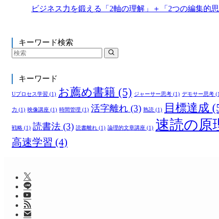
ビジネス力を鍛える「2軸の理解」＋「2つの編集的
キーワード検索
キーワード
お薦め書籍
(5)
Uプロセス学習
(1)
ジャーサー思考
(1)
デモサー思考
(
目標達成
(
活字離れ
(3)
力
(1)
映像講座
(1)
時間管理
(1)
熟読
(1)
速読の原
読書法
(3)
戦略
(1)
読書離れ
(1)
論理的文章講座
(1)
高速学習
(4)