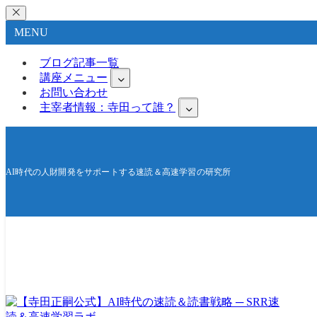
MENU
ブログ記事一覧
講座メニュー
お問い合わせ
主宰者情報：寺田って誰？
AI時代の人財開発をサポートする速読＆高速学習の研究所