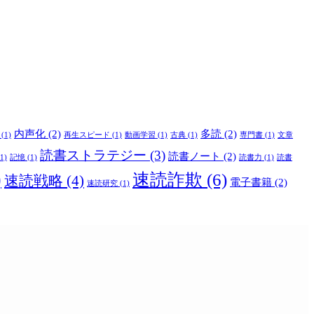
内声化
(2)
多読
(2)
(1)
再生スピード
(1)
動画学習
(1)
古典
(1)
専門書
(1)
文章
読書ストラテジー
(3)
読書ノート
(2)
1)
記憶
(1)
読書力
(1)
読書
)
速読詐欺
(6)
速読戦略
(4)
電子書籍
(2)
速読研究
(1)