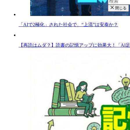
閉じる
「AIで2極化」された社会で、“上流”は安泰か？
【再読はムダ？】読書の記憶アップに効果大！「AI