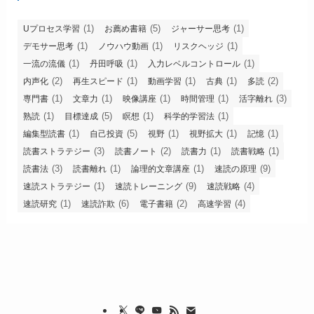
(1)
(5)
(1)
Uプロセス学習
お薦め書籍
ジャーサー思考
(1)
(1)
(1)
デモサー思考
ノウハウ動画
リスクヘッジ
(1)
(1)
(1)
一流の流儀
丹田呼吸
入力レベルコントロール
(2)
(1)
(1)
(1)
(2)
内声化
再生スピード
動画学習
古典
多読
(1)
(1)
(1)
(1)
(3)
専門書
文章力
映像講座
時間管理
活字離れ
(1)
(5)
(1)
(1)
熟読
目標達成
瞑想
科学的学習法
(1)
(5)
(1)
(1)
(1)
編集型読書
自己投資
視野
視野拡大
記憶
(3)
(2)
(1)
(1)
読書ストラテジー
読書ノート
読書力
読書戦略
(3)
(1)
(1)
(9)
読書法
読書離れ
論理的文章講座
速読の原理
(1)
(9)
(4)
速読ストラテジー
速読トレーニング
速読戦略
(1)
(6)
(2)
(4)
速読研究
速読詐欺
電子書籍
高速学習