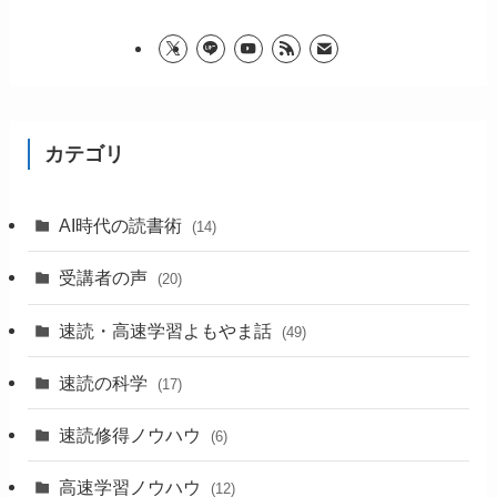
カテゴリ
AI時代の読書術
(14)
受講者の声
(20)
速読・高速学習よもやま話
(49)
速読の科学
(17)
速読修得ノウハウ
(6)
高速学習ノウハウ
(12)