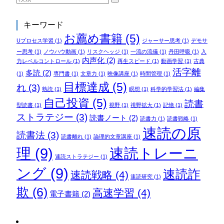
キーワード
お薦め書籍
(5)
Uプロセス学習
(1)
ジャーサー思考
(1)
デモサ
ー思考
(1)
ノウハウ動画
(1)
リスクヘッジ
(1)
一流の流儀
(1)
丹田呼吸
(1)
入
内声化
(2)
力レベルコントロール
(1)
再生スピード
(1)
動画学習
(1)
古典
活字離
多読
(2)
(1)
専門書
(1)
文章力
(1)
映像講座
(1)
時間管理
(1)
目標達成
(5)
れ
(3)
熟読
(1)
瞑想
(1)
科学的学習法
(1)
編集
自己投資
(5)
読書
型読書
(1)
視野
(1)
視野拡大
(1)
記憶
(1)
ストラテジー
(3)
読書ノート
(2)
読書力
(1)
読書戦略
(1)
速読の原
読書法
(3)
読書離れ
(1)
論理的文章講座
(1)
理
(9)
速読トレーニ
速読ストラテジー
(1)
ング
(9)
速読詐
速読戦略
(4)
速読研究
(1)
欺
(6)
高速学習
(4)
電子書籍
(2)