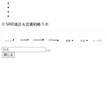
©
SRR速読＆読書戦略ラボ
HOME
CONTACT
X(Twitter)
メニュー
検索
目次
トップへ
閉じる