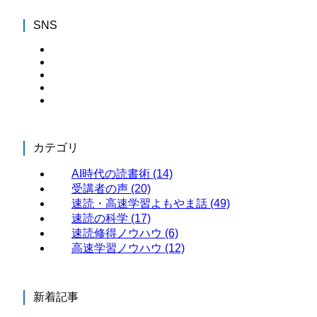
SNS
カテゴリ
AI時代の読書術
(14)
受講者の声
(20)
速読・高速学習よもやま話
(49)
速読の科学
(17)
速読修得ノウハウ
(6)
高速学習ノウハウ
(12)
新着記事