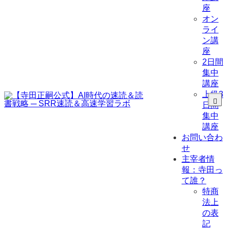
座
オン
ライ
ン講
座
2日間
集中
講座
上級3
日間
集中
講座
お問い合わ
せ
主宰者情
報：寺田っ
て誰？
特商
法上
の表
記