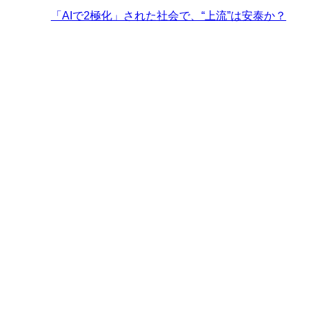
「AIで2極化」された社会で、“上流”は安泰か？