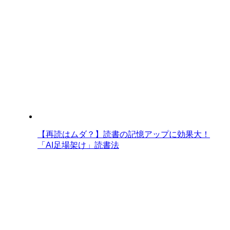
【再読はムダ？】読書の記憶アップに効果大！
「AI足場架け」読書法