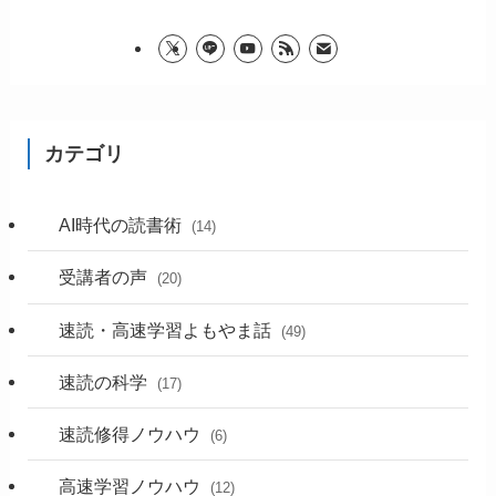
カテゴリ
AI時代の読書術
(14)
受講者の声
(20)
速読・高速学習よもやま話
(49)
速読の科学
(17)
速読修得ノウハウ
(6)
高速学習ノウハウ
(12)