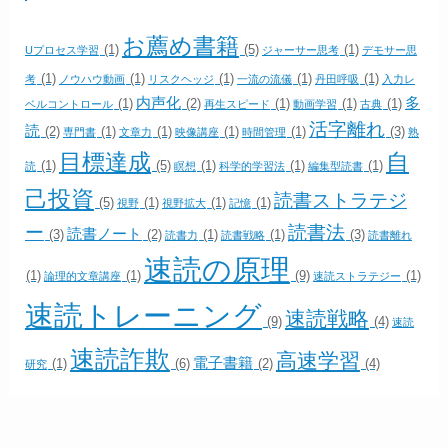
お薦め書籍
(1)
(5)
(1)
Uプロセス学習
ジャーサー思考
デモサー思
(1)
(1)
(1)
(1)
(1)
考
ノウハウ動画
リスクヘッジ
一流の流儀
丹田呼吸
入力レ
内声化
多
(1)
(2)
(1)
(1)
(1)
ベルコントロール
再生スピード
動画学習
古典
活字離れ
読
(2)
(1)
(1)
(1)
(1)
(3)
専門書
文章力
映像講座
時間管理
熟
目標達成
自
(1)
(5)
(1)
(1)
(1)
読
瞑想
科学的学習法
編集型読書
己投資
読書ストラテジ
(5)
(1)
(1)
(1)
視野
視野拡大
記憶
ー
読書法
読書ノート
(3)
(2)
(1)
(1)
(3)
読書力
読書戦略
読書離れ
速読の原理
(1)
(1)
(9)
(1)
論理的文章講座
速読ストラテジー
速読トレーニング
速読戦略
(9)
(4)
速読
速読詐欺
高速学習
電子書籍
(1)
(6)
(2)
(4)
研究