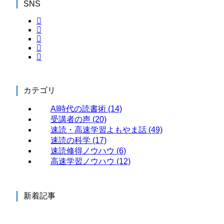
SNS
カテゴリ
AI時代の読書術
(14)
受講者の声
(20)
速読・高速学習よもやま話
(49)
速読の科学
(17)
速読修得ノウハウ
(6)
高速学習ノウハウ
(12)
新着記事