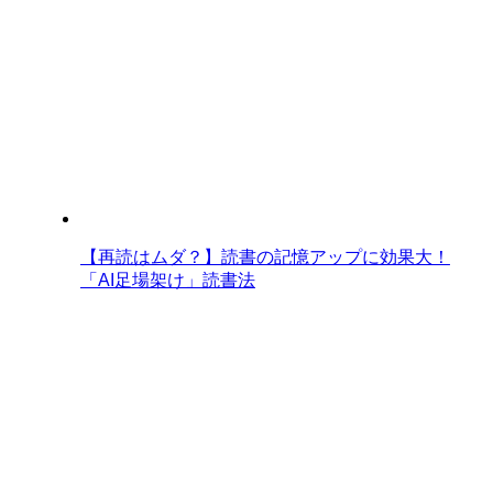
【再読はムダ？】読書の記憶アップに効果大！
「AI足場架け」読書法