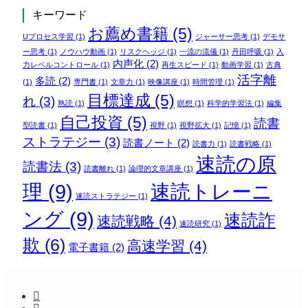
キーワード
お薦め書籍
(5)
Uプロセス学習
(1)
ジャーサー思考
(1)
デモサ
ー思考
(1)
ノウハウ動画
(1)
リスクヘッジ
(1)
一流の流儀
(1)
丹田呼吸
(1)
入
内声化
(2)
力レベルコントロール
(1)
再生スピード
(1)
動画学習
(1)
古典
活字離
多読
(2)
(1)
専門書
(1)
文章力
(1)
映像講座
(1)
時間管理
(1)
目標達成
(5)
れ
(3)
熟読
(1)
瞑想
(1)
科学的学習法
(1)
編集
自己投資
(5)
読書
型読書
(1)
視野
(1)
視野拡大
(1)
記憶
(1)
ストラテジー
(3)
読書ノート
(2)
読書力
(1)
読書戦略
(1)
速読の原
読書法
(3)
読書離れ
(1)
論理的文章講座
(1)
理
(9)
速読トレーニ
速読ストラテジー
(1)
ング
(9)
速読詐
速読戦略
(4)
速読研究
(1)
欺
(6)
高速学習
(4)
電子書籍
(2)