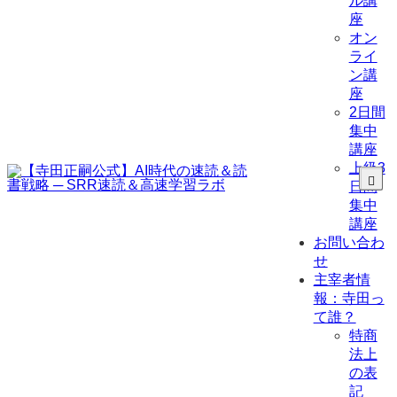
ル講
座
オン
ライ
ン講
座
2日間
集中
講座
上級3
日間
集中
講座
お問い合わ
せ
主宰者情
報：寺田っ
て誰？
特商
法上
の表
記