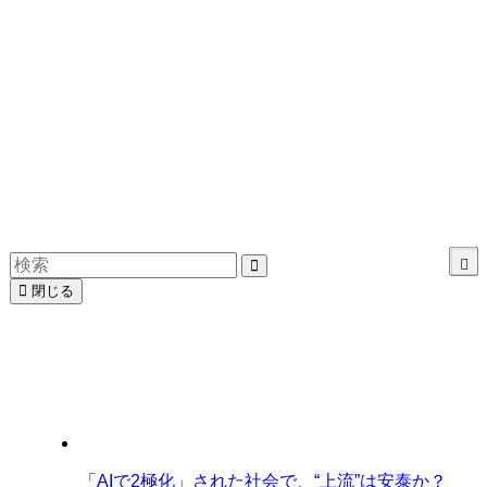
閉じる
「AIで2極化」された社会で、“上流”は安泰か？