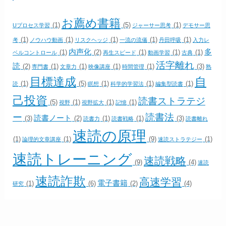
お薦め書籍
(1)
(5)
(1)
Uプロセス学習
ジャーサー思考
デモサー思
(1)
(1)
(1)
(1)
(1)
考
ノウハウ動画
リスクヘッジ
一流の流儀
丹田呼吸
入力レ
内声化
多
(1)
(2)
(1)
(1)
(1)
ベルコントロール
再生スピード
動画学習
古典
活字離れ
読
(2)
(1)
(1)
(1)
(1)
(3)
専門書
文章力
映像講座
時間管理
熟
目標達成
自
(1)
(5)
(1)
(1)
(1)
読
瞑想
科学的学習法
編集型読書
己投資
読書ストラテジ
(5)
(1)
(1)
(1)
視野
視野拡大
記憶
ー
読書法
読書ノート
(3)
(2)
(1)
(1)
(3)
読書力
読書戦略
読書離れ
速読の原理
(1)
(1)
(9)
(1)
論理的文章講座
速読ストラテジー
速読トレーニング
速読戦略
(9)
(4)
速読
速読詐欺
高速学習
電子書籍
(1)
(6)
(2)
(4)
研究