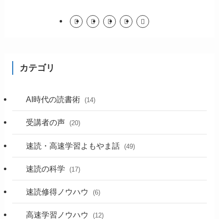
カテゴリ
AI時代の読書術
(14)
受講者の声
(20)
速読・高速学習よもやま話
(49)
速読の科学
(17)
速読修得ノウハウ
(6)
高速学習ノウハウ
(12)