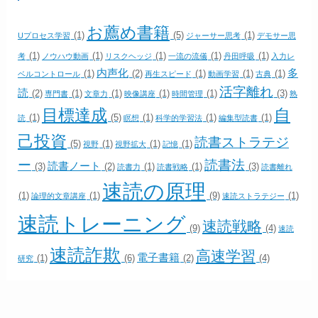
お薦め書籍
(1)
(5)
(1)
Uプロセス学習
ジャーサー思考
デモサー思
(1)
(1)
(1)
(1)
(1)
考
ノウハウ動画
リスクヘッジ
一流の流儀
丹田呼吸
入力レ
内声化
多
(1)
(2)
(1)
(1)
(1)
ベルコントロール
再生スピード
動画学習
古典
活字離れ
読
(2)
(1)
(1)
(1)
(1)
(3)
専門書
文章力
映像講座
時間管理
熟
目標達成
自
(1)
(5)
(1)
(1)
(1)
読
瞑想
科学的学習法
編集型読書
己投資
読書ストラテジ
(5)
(1)
(1)
(1)
視野
視野拡大
記憶
ー
読書法
読書ノート
(3)
(2)
(1)
(1)
(3)
読書力
読書戦略
読書離れ
速読の原理
(1)
(1)
(9)
(1)
論理的文章講座
速読ストラテジー
速読トレーニング
速読戦略
(9)
(4)
速読
速読詐欺
高速学習
電子書籍
(1)
(6)
(2)
(4)
研究