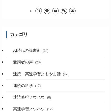
カテゴリ
AI時代の読書術
(14)
受講者の声
(20)
速読・高速学習よもやま話
(49)
速読の科学
(17)
速読修得ノウハウ
(6)
高速学習ノウハウ
(12)