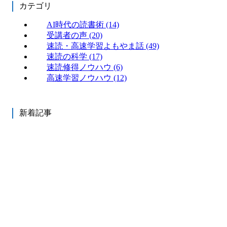
カテゴリ
AI時代の読書術
(14)
受講者の声
(20)
速読・高速学習よもやま話
(49)
速読の科学
(17)
速読修得ノウハウ
(6)
高速学習ノウハウ
(12)
新着記事