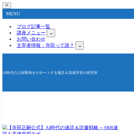
MENU
ブログ記事一覧
講座メニュー
お問い合わせ
主宰者情報：寺田って誰？
AI時代の人財開発をサポートする速読＆高速学習の研究所