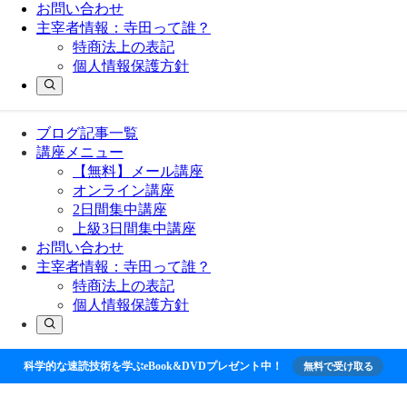
お問い合わせ
主宰者情報：寺田って誰？
特商法上の表記
個人情報保護方針
ブログ記事一覧
講座メニュー
【無料】メール講座
オンライン講座
2日間集中講座
上級3日間集中講座
お問い合わせ
主宰者情報：寺田って誰？
特商法上の表記
個人情報保護方針
科学的な速読技術を学ぶeBook&DVDプレゼント中！
無料で受け取る