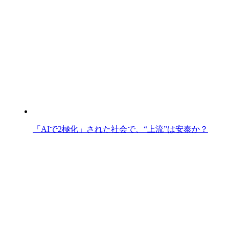
「AIで2極化」された社会で、“上流”は安泰か？