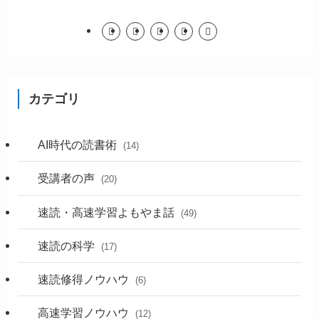
カテゴリ
AI時代の読書術
(14)
受講者の声
(20)
速読・高速学習よもやま話
(49)
速読の科学
(17)
速読修得ノウハウ
(6)
高速学習ノウハウ
(12)