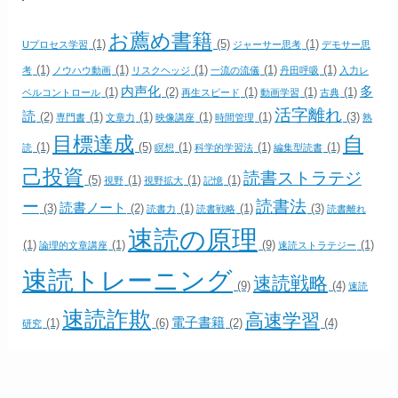
お薦め書籍
(1)
(5)
(1)
Uプロセス学習
ジャーサー思考
デモサー思
(1)
(1)
(1)
(1)
(1)
考
ノウハウ動画
リスクヘッジ
一流の流儀
丹田呼吸
入力レ
内声化
多
(1)
(2)
(1)
(1)
(1)
ベルコントロール
再生スピード
動画学習
古典
活字離れ
読
(2)
(1)
(1)
(1)
(1)
(3)
専門書
文章力
映像講座
時間管理
熟
目標達成
自
(1)
(5)
(1)
(1)
(1)
読
瞑想
科学的学習法
編集型読書
己投資
読書ストラテジ
(5)
(1)
(1)
(1)
視野
視野拡大
記憶
ー
読書法
読書ノート
(3)
(2)
(1)
(1)
(3)
読書力
読書戦略
読書離れ
速読の原理
(1)
(1)
(9)
(1)
論理的文章講座
速読ストラテジー
速読トレーニング
速読戦略
(9)
(4)
速読
速読詐欺
高速学習
電子書籍
(1)
(6)
(2)
(4)
研究