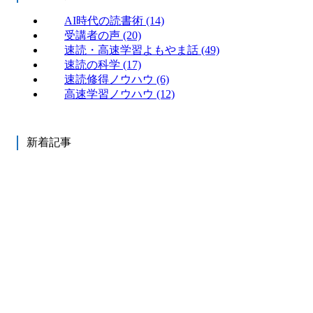
AI時代の読書術
(14)
受講者の声
(20)
速読・高速学習よもやま話
(49)
速読の科学
(17)
速読修得ノウハウ
(6)
高速学習ノウハウ
(12)
新着記事