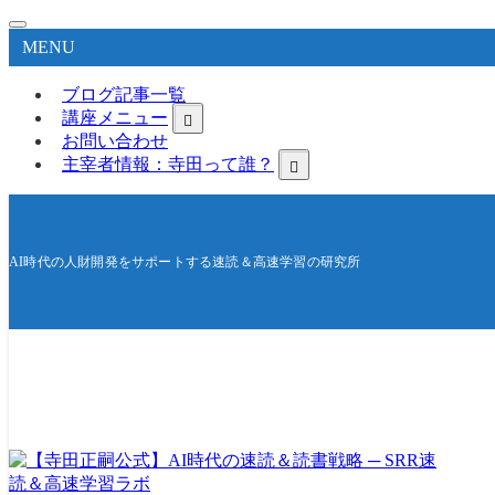
MENU
ブログ記事一覧
講座メニュー
お問い合わせ
主宰者情報：寺田って誰？
AI時代の人財開発をサポートする速読＆高速学習の研究所