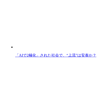
「AIで2極化」された社会で、“上流”は安泰か？