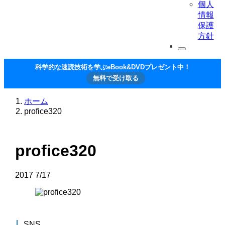
個人
情報
保護
方針
科学的な速読技術を学ぶeBook&DVDプレゼント中！
無料で受け取る
ホーム
profice320
profice320
2017
7/17
SNS