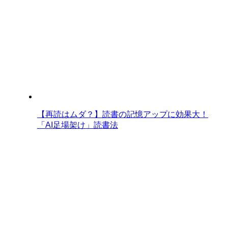
【再読はムダ？】読書の記憶アップに効果大！
「AI足場架け」読書法