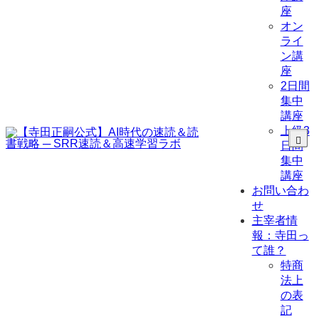
座
オン
ライ
ン講
座
2日間
集中
講座
上級3
日間
集中
講座
お問い合わ
せ
主宰者情
報：寺田っ
て誰？
特商
法上
の表
記