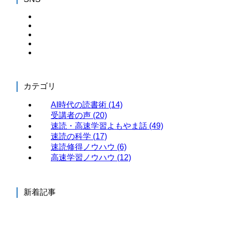
カテゴリ
AI時代の読書術
(14)
受講者の声
(20)
速読・高速学習よもやま話
(49)
速読の科学
(17)
速読修得ノウハウ
(6)
高速学習ノウハウ
(12)
新着記事