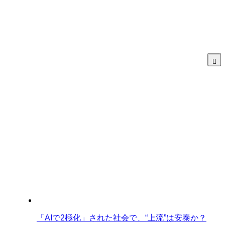
「AIで2極化」された社会で、“上流”は安泰か？