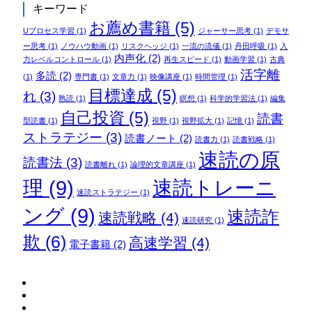
キーワード
お薦め書籍
(5)
Uプロセス学習
(1)
ジャーサー思考
(1)
デモサ
ー思考
(1)
ノウハウ動画
(1)
リスクヘッジ
(1)
一流の流儀
(1)
丹田呼吸
(1)
入
内声化
(2)
力レベルコントロール
(1)
再生スピード
(1)
動画学習
(1)
古典
活字離
多読
(2)
(1)
専門書
(1)
文章力
(1)
映像講座
(1)
時間管理
(1)
目標達成
(5)
れ
(3)
熟読
(1)
瞑想
(1)
科学的学習法
(1)
編集
自己投資
(5)
読書
型読書
(1)
視野
(1)
視野拡大
(1)
記憶
(1)
ストラテジー
(3)
読書ノート
(2)
読書力
(1)
読書戦略
(1)
速読の原
読書法
(3)
読書離れ
(1)
論理的文章講座
(1)
理
(9)
速読トレーニ
速読ストラテジー
(1)
ング
(9)
速読詐
速読戦略
(4)
速読研究
(1)
欺
(6)
高速学習
(4)
電子書籍
(2)