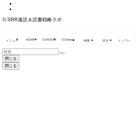
©
SRR速読＆読書戦略ラボ
HOME
CONTACT
X(Twitter)
メニュー
検索
目次
トップへ
閉じる
閉じる