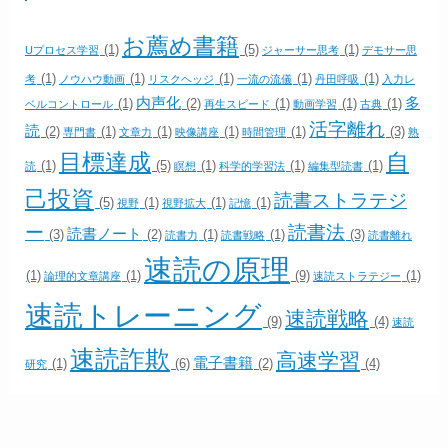
お薦め書籍
(1)
(5)
(1)
Uプロセス学習
ジャーサー思考
デモサー思
(1)
(1)
(1)
(1)
(1)
考
ノウハウ動画
リスクヘッジ
一流の流儀
丹田呼吸
入力レ
内声化
多
(1)
(2)
(1)
(1)
(1)
ベルコントロール
再生スピード
動画学習
古典
活字離れ
読
(2)
(1)
(1)
(1)
(1)
(3)
専門書
文章力
映像講座
時間管理
熟
目標達成
自
(1)
(5)
(1)
(1)
(1)
読
瞑想
科学的学習法
編集型読書
己投資
読書ストラテジ
(5)
(1)
(1)
(1)
視野
視野拡大
記憶
ー
読書法
読書ノート
(3)
(2)
(1)
(1)
(3)
読書力
読書戦略
読書離れ
速読の原理
(1)
(1)
(9)
(1)
論理的文章講座
速読ストラテジー
速読トレーニング
速読戦略
(9)
(4)
速読
速読詐欺
高速学習
電子書籍
(1)
(6)
(2)
(4)
研究