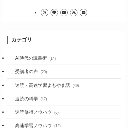
カテゴリ
AI時代の読書術
(14)
受講者の声
(20)
速読・高速学習よもやま話
(49)
速読の科学
(17)
速読修得ノウハウ
(6)
高速学習ノウハウ
(12)