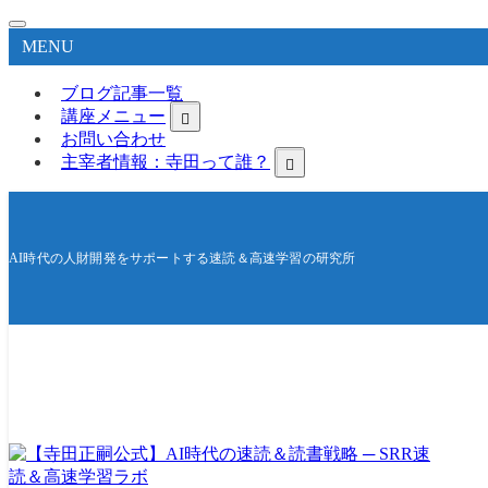
MENU
ブログ記事一覧
講座メニュー
お問い合わせ
主宰者情報：寺田って誰？
AI時代の人財開発をサポートする速読＆高速学習の研究所