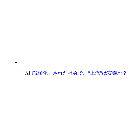
「AIで2極化」された社会で、“上流”は安泰か？