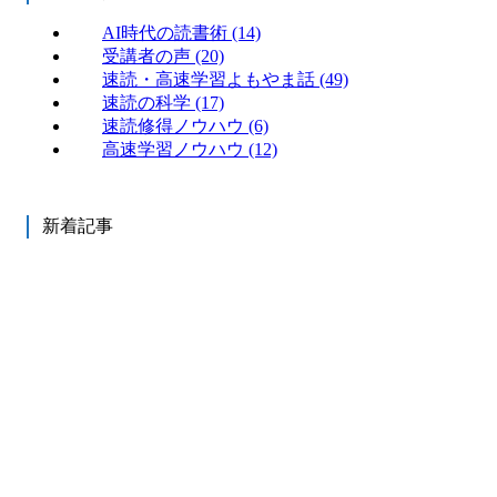
AI時代の読書術
(14)
受講者の声
(20)
速読・高速学習よもやま話
(49)
速読の科学
(17)
速読修得ノウハウ
(6)
高速学習ノウハウ
(12)
新着記事