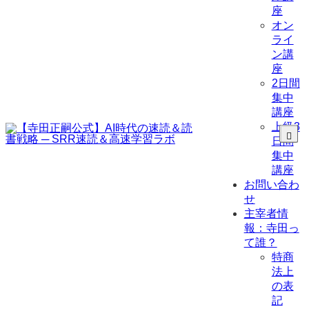
座
オン
ライ
ン講
座
2日間
集中
講座
上級3
日間
集中
講座
お問い合わ
せ
主宰者情
報：寺田っ
て誰？
特商
法上
の表
記