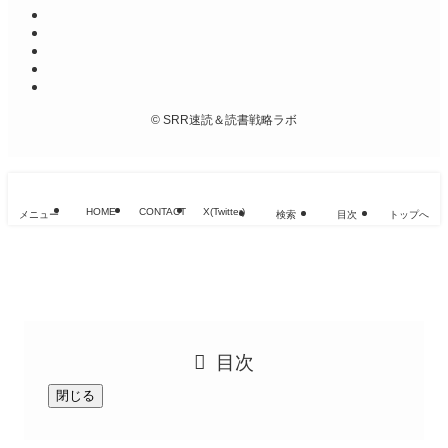
©
SRR速読＆読書戦略ラボ
HOME
CONTACT
X(Twitter)
メニュー
検索
目次
トップへ
目次
閉じる