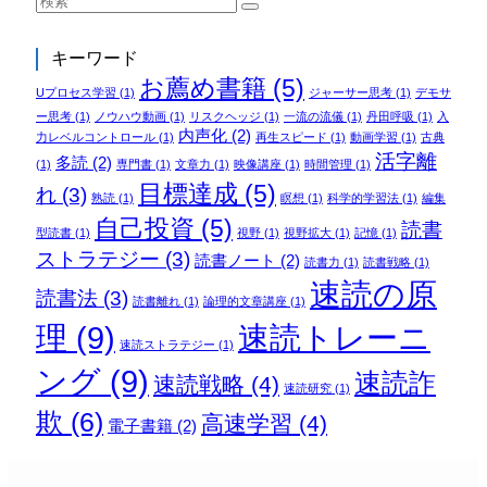
キーワード
お薦め書籍
(5)
Uプロセス学習
(1)
ジャーサー思考
(1)
デモサ
ー思考
(1)
ノウハウ動画
(1)
リスクヘッジ
(1)
一流の流儀
(1)
丹田呼吸
(1)
入
内声化
(2)
力レベルコントロール
(1)
再生スピード
(1)
動画学習
(1)
古典
活字離
多読
(2)
(1)
専門書
(1)
文章力
(1)
映像講座
(1)
時間管理
(1)
目標達成
(5)
れ
(3)
熟読
(1)
瞑想
(1)
科学的学習法
(1)
編集
自己投資
(5)
読書
型読書
(1)
視野
(1)
視野拡大
(1)
記憶
(1)
ストラテジー
(3)
読書ノート
(2)
読書力
(1)
読書戦略
(1)
速読の原
読書法
(3)
読書離れ
(1)
論理的文章講座
(1)
理
(9)
速読トレーニ
速読ストラテジー
(1)
ング
(9)
速読詐
速読戦略
(4)
速読研究
(1)
欺
(6)
高速学習
(4)
電子書籍
(2)