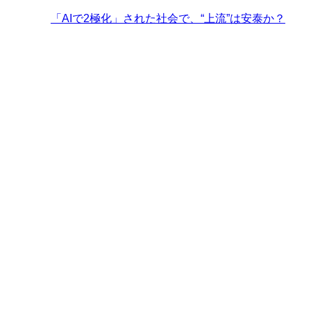
「AIで2極化」された社会で、“上流”は安泰か？