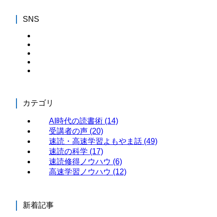
SNS
カテゴリ
AI時代の読書術
(14)
受講者の声
(20)
速読・高速学習よもやま話
(49)
速読の科学
(17)
速読修得ノウハウ
(6)
高速学習ノウハウ
(12)
新着記事