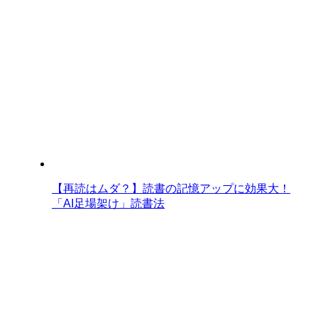
【再読はムダ？】読書の記憶アップに効果大！
「AI足場架け」読書法