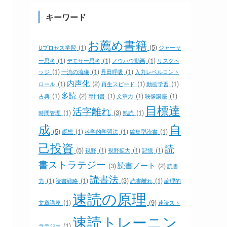
キーワード
お薦め書籍
(1)
(5)
Uプロセス学習
ジャーサ
(1)
(1)
(1)
ー思考
デモサー思考
ノウハウ動画
リスクヘ
(1)
(1)
(1)
ッジ
一流の流儀
丹田呼吸
入力レベルコント
内声化
(1)
(2)
(1)
(1)
ロール
再生スピード
動画学習
多読
(1)
(2)
(1)
(1)
(1)
古典
専門書
文章力
映像講座
目標達
活字離れ
(1)
(3)
(1)
時間管理
熟読
成
自
(5)
(1)
(1)
(1)
瞑想
科学的学習法
編集型読書
己投資
読
(5)
(1)
(1)
(1)
視野
視野拡大
記憶
書ストラテジー
読書ノート
(3)
(2)
読書
読書法
(1)
(1)
(3)
(1)
力
読書戦略
読書離れ
論理的
速読の原理
(1)
(9)
文章講座
速読スト
速読トレーニン
(1)
ラテジー