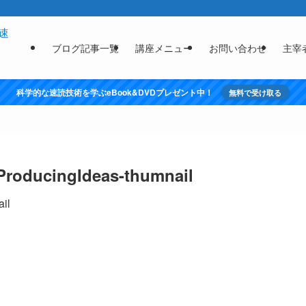
ブログ記事一覧
講座メニュー
お問い合わせ
主宰
科学的な速読技術を学ぶeBook&DVDプレゼント中！
無料で受け取る
roducingIdeas-thumnail