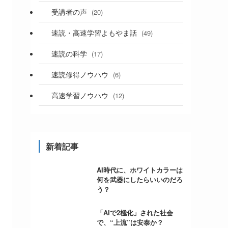
受講者の声
(20)
速読・高速学習よもやま話
(49)
速読の科学
(17)
速読修得ノウハウ
(6)
高速学習ノウハウ
(12)
新着記事
AI時代に、ホワイトカラーは
何を武器にしたらいいのだろ
う？
「AIで2極化」された社会
で、“上流”は安泰か？