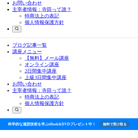
お問い合わせ
主宰者情報：寺田って誰？
特商法上の表記
個人情報保護方針
ブログ記事一覧
講座メニュー
【無料】メール講座
オンライン講座
2日間集中講座
上級3日間集中講座
お問い合わせ
主宰者情報：寺田って誰？
特商法上の表記
個人情報保護方針
科学的な速読技術を学ぶeBook&DVDプレゼント中！
無料で受け取る