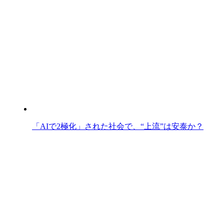
「AIで2極化」された社会で、“上流”は安泰か？