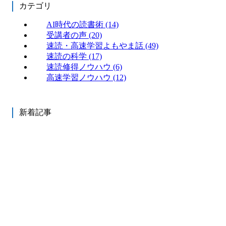
カテゴリ
AI時代の読書術
(14)
受講者の声
(20)
速読・高速学習よもやま話
(49)
速読の科学
(17)
速読修得ノウハウ
(6)
高速学習ノウハウ
(12)
新着記事