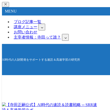
MENU
ブログ記事一覧
講座メニュー
お問い合わせ
主宰者情報：寺田って誰？
AI時代の人財開発をサポートする速読＆高速学習の研究所