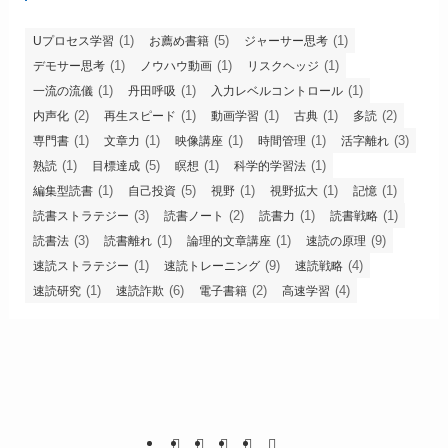
(1)
(5)
(1)
Uプロセス学習
お薦め書籍
ジャーサー思考
(1)
(1)
(1)
デモサー思考
ノウハウ動画
リスクヘッジ
(1)
(1)
(1)
一流の流儀
丹田呼吸
入力レベルコントロール
(2)
(1)
(1)
(1)
(2)
内声化
再生スピード
動画学習
古典
多読
(1)
(1)
(1)
(1)
(3)
専門書
文章力
映像講座
時間管理
活字離れ
(1)
(5)
(1)
(1)
熟読
目標達成
瞑想
科学的学習法
(1)
(5)
(1)
(1)
(1)
編集型読書
自己投資
視野
視野拡大
記憶
(3)
(2)
(1)
(1)
読書ストラテジー
読書ノート
読書力
読書戦略
(3)
(1)
(1)
(9)
読書法
読書離れ
論理的文章講座
速読の原理
(1)
(9)
(4)
速読ストラテジー
速読トレーニング
速読戦略
(1)
(6)
(2)
(4)
速読研究
速読詐欺
電子書籍
高速学習