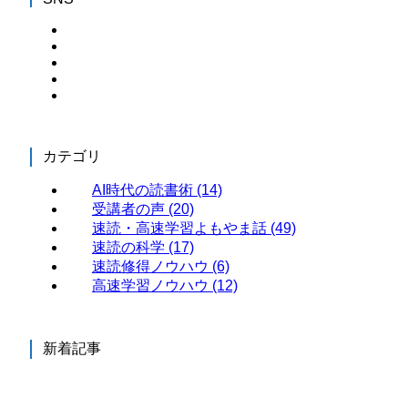
カテゴリ
AI時代の読書術
(14)
受講者の声
(20)
速読・高速学習よもやま話
(49)
速読の科学
(17)
速読修得ノウハウ
(6)
高速学習ノウハウ
(12)
新着記事