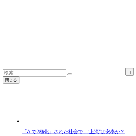
閉じる
「AIで2極化」された社会で、“上流”は安泰か？