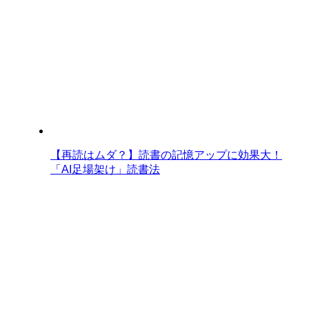
【再読はムダ？】読書の記憶アップに効果大！
「AI足場架け」読書法