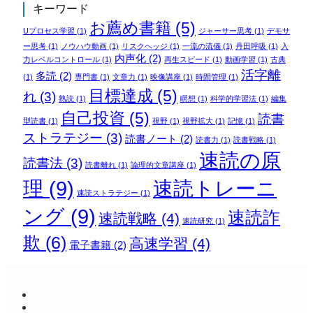
キーワード
お薦め書籍
(5)
Uプロセス学習
(1)
ジャーサー思考
(1)
デモサ
ー思考
(1)
ノウハウ動画
(1)
リスクヘッジ
(1)
一流の流儀
(1)
丹田呼吸
(1)
入
内声化
(2)
力レベルコントロール
(1)
再生スピード
(1)
動画学習
(1)
古典
活字離
多読
(2)
(1)
専門書
(1)
文章力
(1)
映像講座
(1)
時間管理
(1)
目標達成
(5)
れ
(3)
熟読
(1)
瞑想
(1)
科学的学習法
(1)
編集
自己投資
(5)
読書
型読書
(1)
視野
(1)
視野拡大
(1)
記憶
(1)
ストラテジー
(3)
読書ノート
(2)
読書力
(1)
読書戦略
(1)
速読の原
読書法
(3)
読書離れ
(1)
論理的文章講座
(1)
理
(9)
速読トレーニ
速読ストラテジー
(1)
ング
(9)
速読詐
速読戦略
(4)
速読研究
(1)
欺
(6)
高速学習
(4)
電子書籍
(2)