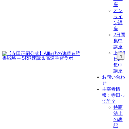
座
オン
ライ
ン講
座
2日間
集中
講座
上級3
日間
集中
講座
お問い合わ
せ
主宰者情
報：寺田っ
て誰？
特商
法上
の表
記