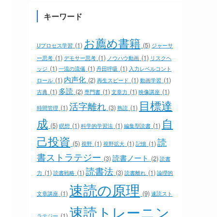
キーワード
お薦め書籍
(1)
(5)
Uプロセス学習
ジャーサ
(1)
(1)
(1)
ー思考
デモサー思考
ノウハウ動画
リスクヘ
(1)
(1)
(1)
ッジ
一流の流儀
丹田呼吸
入力レベルコント
内声化
(1)
(2)
(1)
(1)
ロール
再生スピード
動画学習
多読
(1)
(2)
(1)
(1)
(1)
古典
専門書
文章力
映像講座
目標達
活字離れ
(1)
(3)
(1)
時間管理
熟読
成
自
(5)
(1)
(1)
(1)
瞑想
科学的学習法
編集型読書
己投資
読
(5)
(1)
(1)
(1)
視野
視野拡大
記憶
書ストラテジー
読書ノート
(3)
(2)
読書
読書法
(1)
(1)
(3)
(1)
力
読書戦略
読書離れ
論理的
速読の原理
(1)
(9)
文章講座
速読スト
速読トレーニン
(1)
ラテジー