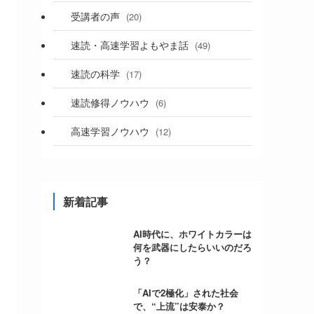
受講者の声
(20)
速読・高速学習よもやま話
(49)
速読の科学
(17)
速読修得ノウハウ
(6)
高速学習ノウハウ
(12)
新着記事
AI時代に、ホワイトカラーは
何を武器にしたらいいのだろ
う？
「AIで2極化」された社会
で、“上流”は安泰か？