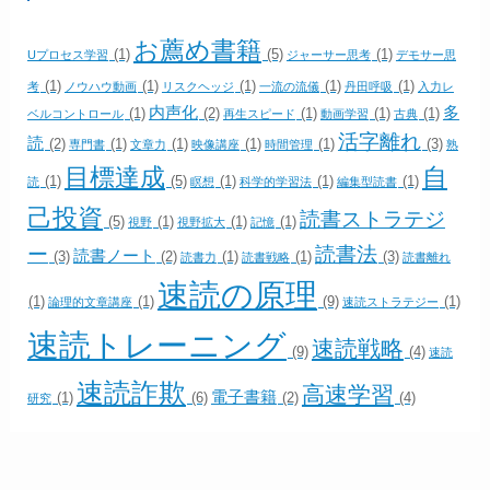
お薦め書籍
(1)
(5)
(1)
Uプロセス学習
ジャーサー思考
デモサー思
(1)
(1)
(1)
(1)
(1)
考
ノウハウ動画
リスクヘッジ
一流の流儀
丹田呼吸
入力レ
内声化
多
(1)
(2)
(1)
(1)
(1)
ベルコントロール
再生スピード
動画学習
古典
活字離れ
読
(2)
(1)
(1)
(1)
(1)
(3)
専門書
文章力
映像講座
時間管理
熟
目標達成
自
(1)
(5)
(1)
(1)
(1)
読
瞑想
科学的学習法
編集型読書
己投資
読書ストラテジ
(5)
(1)
(1)
(1)
視野
視野拡大
記憶
ー
読書法
読書ノート
(3)
(2)
(1)
(1)
(3)
読書力
読書戦略
読書離れ
速読の原理
(1)
(1)
(9)
(1)
論理的文章講座
速読ストラテジー
速読トレーニング
速読戦略
(9)
(4)
速読
速読詐欺
高速学習
電子書籍
(1)
(6)
(2)
(4)
研究