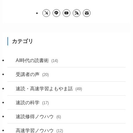
カテゴリ
AI時代の読書術
(14)
受講者の声
(20)
速読・高速学習よもやま話
(49)
速読の科学
(17)
速読修得ノウハウ
(6)
高速学習ノウハウ
(12)