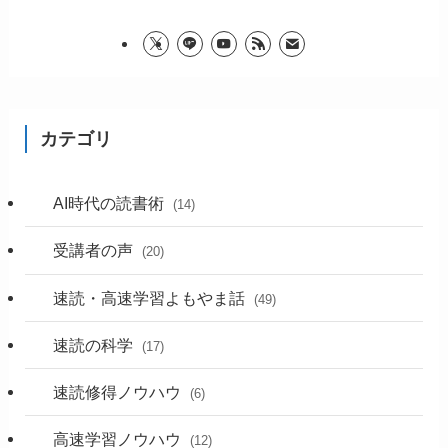
カテゴリ
AI時代の読書術
(14)
受講者の声
(20)
速読・高速学習よもやま話
(49)
速読の科学
(17)
速読修得ノウハウ
(6)
高速学習ノウハウ
(12)