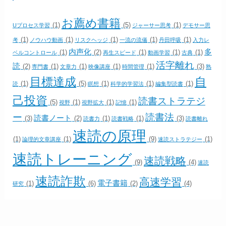
お薦め書籍
(1)
(5)
(1)
Uプロセス学習
ジャーサー思考
デモサー思
(1)
(1)
(1)
(1)
(1)
考
ノウハウ動画
リスクヘッジ
一流の流儀
丹田呼吸
入力レ
内声化
多
(1)
(2)
(1)
(1)
(1)
ベルコントロール
再生スピード
動画学習
古典
活字離れ
読
(2)
(1)
(1)
(1)
(1)
(3)
専門書
文章力
映像講座
時間管理
熟
目標達成
自
(1)
(5)
(1)
(1)
(1)
読
瞑想
科学的学習法
編集型読書
己投資
読書ストラテジ
(5)
(1)
(1)
(1)
視野
視野拡大
記憶
ー
読書法
読書ノート
(3)
(2)
(1)
(1)
(3)
読書力
読書戦略
読書離れ
速読の原理
(1)
(1)
(9)
(1)
論理的文章講座
速読ストラテジー
速読トレーニング
速読戦略
(9)
(4)
速読
速読詐欺
高速学習
電子書籍
(1)
(6)
(2)
(4)
研究