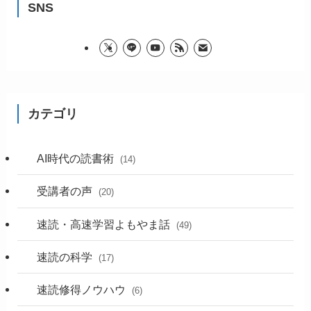
SNS
カテゴリ
AI時代の読書術
(14)
受講者の声
(20)
速読・高速学習よもやま話
(49)
速読の科学
(17)
速読修得ノウハウ
(6)