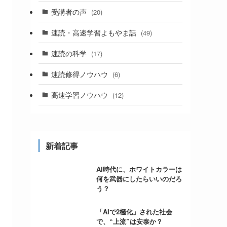
受講者の声
(20)
速読・高速学習よもやま話
(49)
速読の科学
(17)
速読修得ノウハウ
(6)
高速学習ノウハウ
(12)
新着記事
AI時代に、ホワイトカラーは
何を武器にしたらいいのだろ
う？
「AIで2極化」された社会
で、“上流”は安泰か？