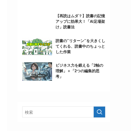
【再読はムダ？】読書の記憶
アップに効果大！「AI足場架
け」読書法
読書の”リターン”を大きくし
てくれる、読書中のちょっと
した作業
ビジネス力を鍛える「2軸の
理解」＋「2つの編集的思
考」