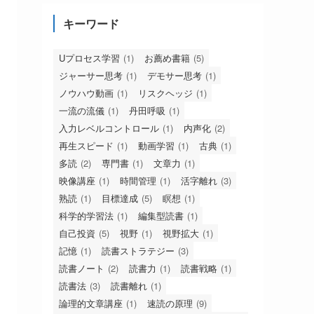
キーワード
Uプロセス学習
(1)
お薦め書籍
(5)
ジャーサー思考
(1)
デモサー思考
(1)
ノウハウ動画
(1)
リスクヘッジ
(1)
一流の流儀
(1)
丹田呼吸
(1)
入力レベルコントロール
(1)
内声化
(2)
再生スピード
(1)
動画学習
(1)
古典
(1)
多読
(2)
専門書
(1)
文章力
(1)
映像講座
(1)
時間管理
(1)
活字離れ
(3)
熟読
(1)
目標達成
(5)
瞑想
(1)
科学的学習法
(1)
編集型読書
(1)
自己投資
(5)
視野
(1)
視野拡大
(1)
記憶
(1)
読書ストラテジー
(3)
読書ノート
(2)
読書力
(1)
読書戦略
(1)
読書法
(3)
読書離れ
(1)
論理的文章講座
(1)
速読の原理
(9)