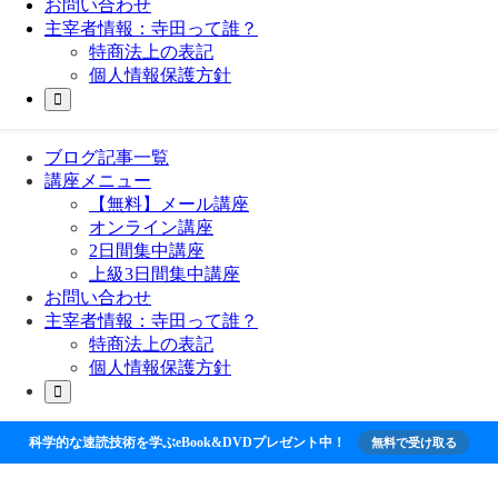
お問い合わせ
主宰者情報：寺田って誰？
特商法上の表記
個人情報保護方針
ブログ記事一覧
講座メニュー
【無料】メール講座
オンライン講座
2日間集中講座
上級3日間集中講座
お問い合わせ
主宰者情報：寺田って誰？
特商法上の表記
個人情報保護方針
科学的な速読技術を学ぶeBook&DVDプレゼント中！
無料で受け取る