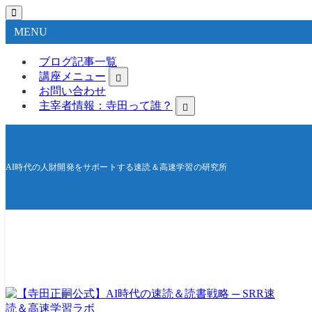
MENU
ブログ記事一覧
講座メニュー
お問い合わせ
主宰者情報：寺田って誰？
AI時代の人財開発をサポートする速読＆高速学習の研究所