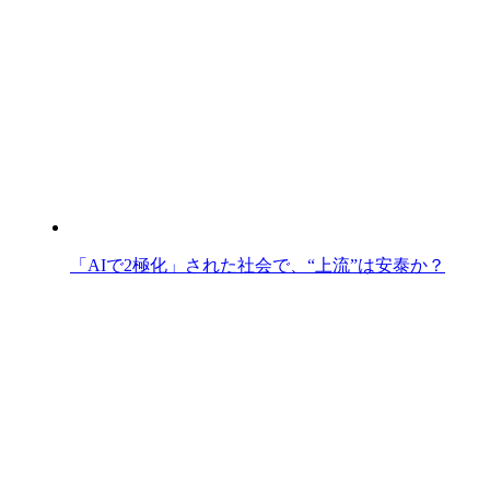
「AIで2極化」された社会で、“上流”は安泰か？