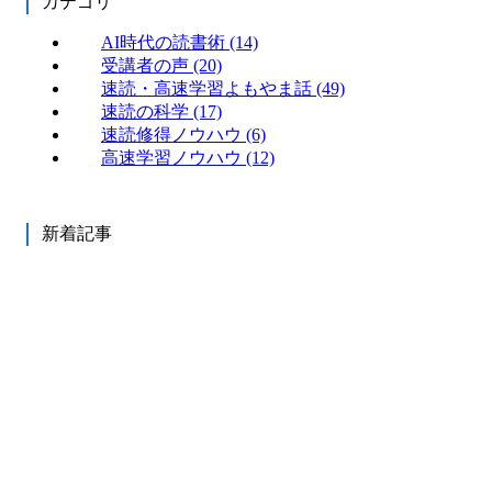
カテゴリ
AI時代の読書術
(14)
受講者の声
(20)
速読・高速学習よもやま話
(49)
速読の科学
(17)
速読修得ノウハウ
(6)
高速学習ノウハウ
(12)
新着記事