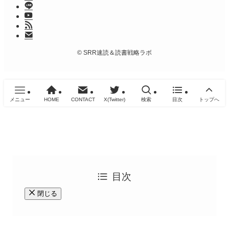
©
SRR速読＆読書戦略ラボ
メニュー
HOME
CONTACT
X(Twitter)
検索
目次
トップへ
目次
閉じる