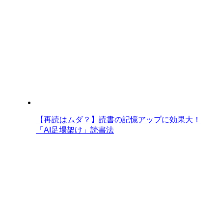
【再読はムダ？】読書の記憶アップに効果大！
「AI足場架け」読書法