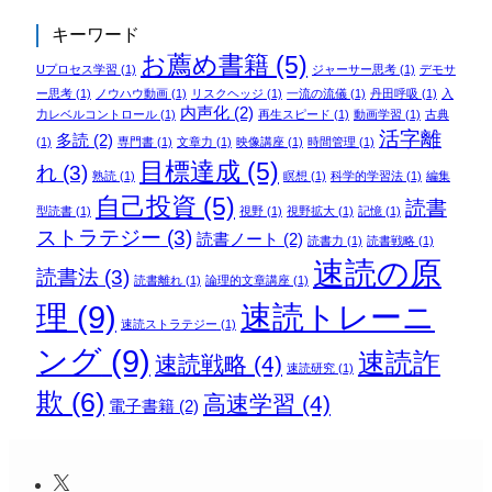
キーワード
お薦め書籍
(5)
Uプロセス学習
(1)
ジャーサー思考
(1)
デモサ
ー思考
(1)
ノウハウ動画
(1)
リスクヘッジ
(1)
一流の流儀
(1)
丹田呼吸
(1)
入
内声化
(2)
力レベルコントロール
(1)
再生スピード
(1)
動画学習
(1)
古典
活字離
多読
(2)
(1)
専門書
(1)
文章力
(1)
映像講座
(1)
時間管理
(1)
目標達成
(5)
れ
(3)
熟読
(1)
瞑想
(1)
科学的学習法
(1)
編集
自己投資
(5)
読書
型読書
(1)
視野
(1)
視野拡大
(1)
記憶
(1)
ストラテジー
(3)
読書ノート
(2)
読書力
(1)
読書戦略
(1)
速読の原
読書法
(3)
読書離れ
(1)
論理的文章講座
(1)
理
(9)
速読トレーニ
速読ストラテジー
(1)
ング
(9)
速読詐
速読戦略
(4)
速読研究
(1)
欺
(6)
高速学習
(4)
電子書籍
(2)