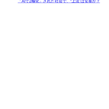
「AIで2極化」された社会で、“上流”は安泰か？