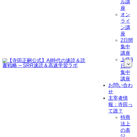
ル講
座
オン
ライ
ン講
座
2日間
集中
講座
上級3
日間
集中
講座
お問い合わ
せ
主宰者情
報：寺田っ
て誰？
特商
法上
の表
記