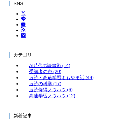
SNS
カテゴリ
AI時代の読書術
(14)
受講者の声
(20)
速読・高速学習よもやま話
(49)
速読の科学
(17)
速読修得ノウハウ
(6)
高速学習ノウハウ
(12)
新着記事