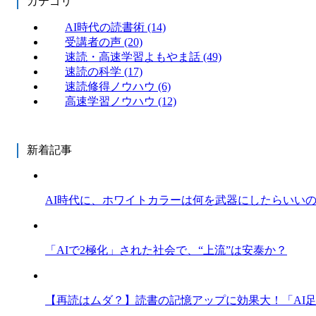
カテゴリ
AI時代の読書術
(14)
受講者の声
(20)
速読・高速学習よもやま話
(49)
速読の科学
(17)
速読修得ノウハウ
(6)
高速学習ノウハウ
(12)
新着記事
AI時代に、ホワイトカラーは何を武器にしたらいい
「AIで2極化」された社会で、“上流”は安泰か？
【再読はムダ？】読書の記憶アップに効果大！「AI