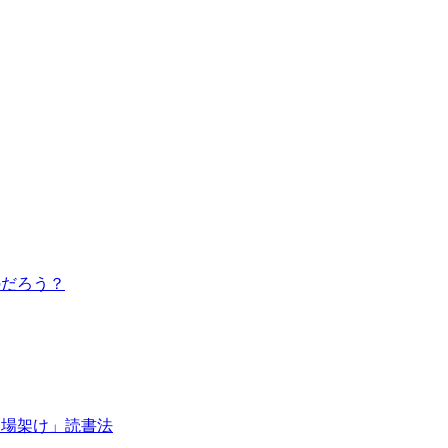
のだろう？
足場架け」読書法