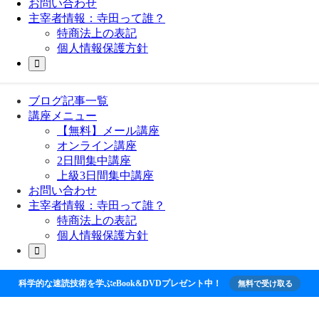
お問い合わせ
主宰者情報：寺田って誰？
特商法上の表記
個人情報保護方針
ブログ記事一覧
講座メニュー
【無料】メール講座
オンライン講座
2日間集中講座
上級3日間集中講座
お問い合わせ
主宰者情報：寺田って誰？
特商法上の表記
個人情報保護方針
科学的な速読技術を学ぶeBook&DVDプレゼント中！
無料で受け取る