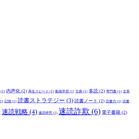
内声化
(2)
多読
(2)
(1)
再生スピード
(1)
動画学習
(1)
古典
(1)
専門書
(1)
文章
読書ストラテジー
(3)
読書ノート
(2)
1)
記憶
(1)
読書力
(1)
読書
)
速読詐欺
(6)
速読戦略
(4)
電子書籍
(2)
速読研究
(1)