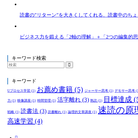
読書の”リターン”を大きくしてくれる、読書中のち
ビジネス力を鍛える「2軸の理解」＋「2つの編集的
キーワード検索
キーワード
お薦め書籍
(5)
Uプロセス学習
(1)
ジャーサー思考
(1)
デモサー思考
(
目標達成
(
活字離れ
(3)
力
(1)
映像講座
(1)
時間管理
(1)
熟読
(1)
速読の原
読書法
(3)
戦略
(1)
読書離れ
(1)
論理的文章講座
(1)
高速学習
(4)