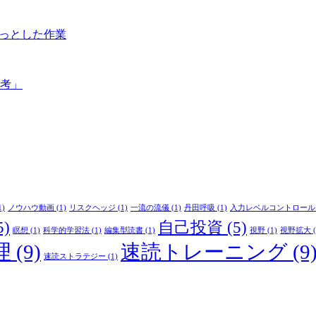
ょっとした作業
思考」
1)
ノウハウ動画
(1)
リスクヘッジ
(1)
一流の流儀
(1)
丹田呼吸
(1)
入力レベルコントロール
5)
自己投資
(5)
瞑想
(1)
科学的学習法
(1)
編集型読書
(1)
視野
(1)
視野拡大
(
理
(9)
速読トレーニング
(9
速読ストラテジー
(1)