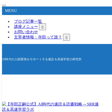
MENU
ブログ記事一覧
講座メニュー
お問い合わせ
主宰者情報：寺田って誰？
AI時代の人財開発をサポートする速読＆高速学習の研究所