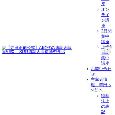
座
オン
ライ
ン講
座
2日間
集中
講座
上級3
日間
集中
講座
お問い合わ
せ
主宰者情
報：寺田っ
て誰？
特商
法上
の表
記