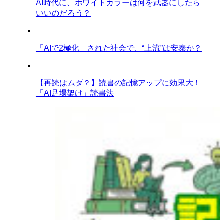
AI時代に、ホワイトカラーは何を武器にしたら
いいのだろう？
「AIで2極化」された社会で、“上流”は安泰か？
【再読はムダ？】読書の記憶アップに効果大！
「AI足場架け」読書法