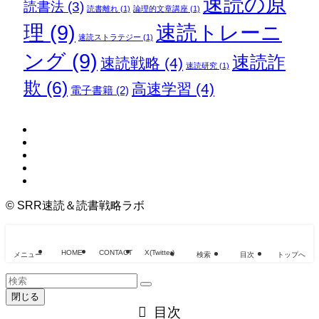
速読の原
読書法
(3)
読書離れ
(1)
論理的文章講座
(1)
理
(9)
速読トレーニ
速読ストラテジー
(1)
ング
(9)
速読詐
速読戦略
(4)
速読研究
(1)
欺
(6)
高速学習
(4)
電子書籍
(2)
©
SRR速読＆読書戦略ラボ
HOME
CONTACT
X(Twitter)
メニュー
検索
目次
トップへ
閉じる
目次