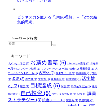
のちょっとした作業
ビジネス力を鍛える「2軸の理解」＋「2つの編
集的思考」
キーワード検索
キーワード
お薦め書籍
(5)
Uプロセス学習
(1)
ジャーサー思考
(1)
デモサ
ー思考
(1)
ノウハウ動画
(1)
リスクヘッジ
(1)
一流の流儀
(1)
丹田呼吸
(1)
入
内声化
(2)
力レベルコントロール
(1)
再生スピード
(1)
動画学習
(1)
古典
活字離
多読
(2)
(1)
専門書
(1)
文章力
(1)
映像講座
(1)
時間管理
(1)
目標達成
(5)
れ
(3)
熟読
(1)
瞑想
(1)
科学的学習法
(1)
編集
自己投資
(5)
読書
型読書
(1)
視野
(1)
視野拡大
(1)
記憶
(1)
ストラテジー
(3)
読書ノート
(2)
読書力
(1)
読書戦略
(1)