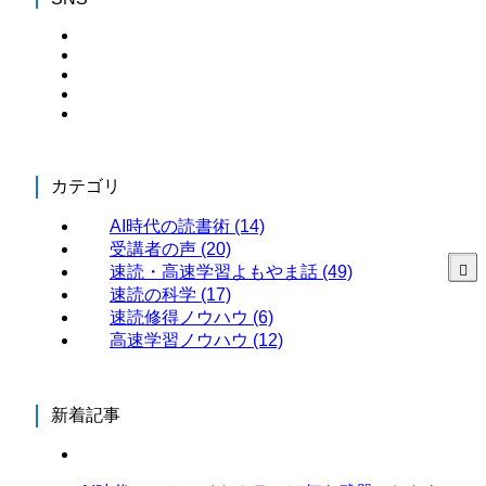
カテゴリ
AI時代の読書術
(14)
受講者の声
(20)
速読・高速学習よもやま話
(49)
速読の科学
(17)
速読修得ノウハウ
(6)
高速学習ノウハウ
(12)
新着記事