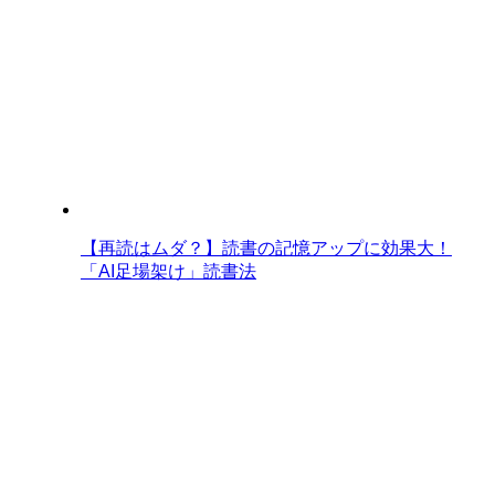
【再読はムダ？】読書の記憶アップに効果大！
「AI足場架け」読書法