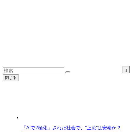
閉じる
「AIで2極化」された社会で、“上流”は安泰か？