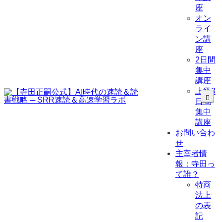
座
オン
ライ
ン講
座
2日間
集中
講座
上級3
日間
集中
講座
お問い合わ
せ
主宰者情
報：寺田っ
て誰？
特商
法上
の表
記