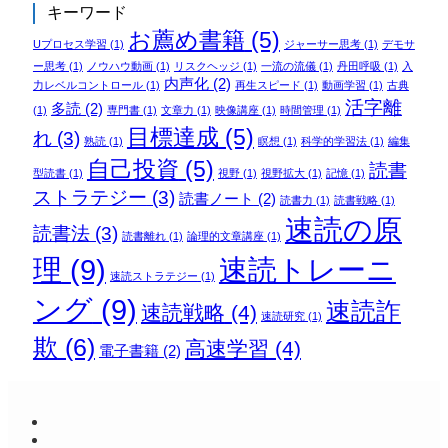
キーワード
お薦め書籍
(5)
Uプロセス学習
(1)
ジャーサー思考
(1)
デモサ
ー思考
(1)
ノウハウ動画
(1)
リスクヘッジ
(1)
一流の流儀
(1)
丹田呼吸
(1)
入
内声化
(2)
力レベルコントロール
(1)
再生スピード
(1)
動画学習
(1)
古典
活字離
多読
(2)
(1)
専門書
(1)
文章力
(1)
映像講座
(1)
時間管理
(1)
目標達成
(5)
れ
(3)
熟読
(1)
瞑想
(1)
科学的学習法
(1)
編集
自己投資
(5)
読書
型読書
(1)
視野
(1)
視野拡大
(1)
記憶
(1)
ストラテジー
(3)
読書ノート
(2)
読書力
(1)
読書戦略
(1)
速読の原
読書法
(3)
読書離れ
(1)
論理的文章講座
(1)
理
(9)
速読トレーニ
速読ストラテジー
(1)
ング
(9)
速読詐
速読戦略
(4)
速読研究
(1)
欺
(6)
高速学習
(4)
電子書籍
(2)