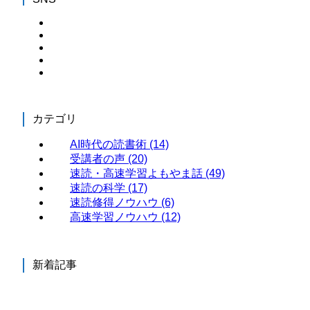
カテゴリ
AI時代の読書術
(14)
受講者の声
(20)
速読・高速学習よもやま話
(49)
速読の科学
(17)
速読修得ノウハウ
(6)
高速学習ノウハウ
(12)
新着記事