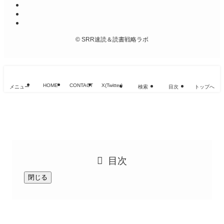
©
SRR速読＆読書戦略ラボ
HOME
CONTACT
X(Twitter)
メニュー
検索
目次
トップへ
目次
閉じる