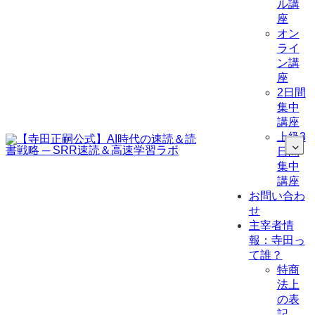
ル講
座
オン
ライ
ン講
座
2日間
集中
講座
上級3
日間
集中
講座
お問い合わ
せ
主宰者情
報：寺田っ
て誰？
特商
法上
の表
記