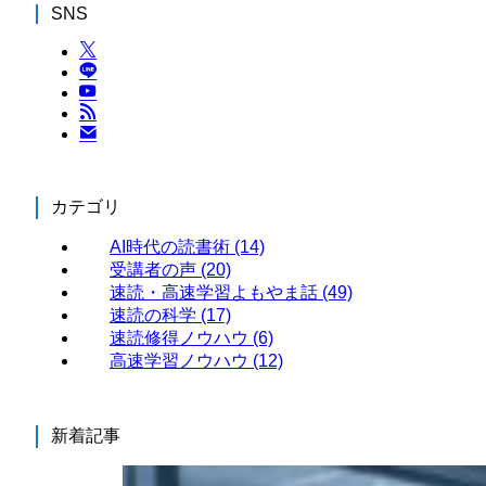
SNS
カテゴリ
AI時代の読書術
(14)
受講者の声
(20)
速読・高速学習よもやま話
(49)
速読の科学
(17)
速読修得ノウハウ
(6)
高速学習ノウハウ
(12)
新着記事