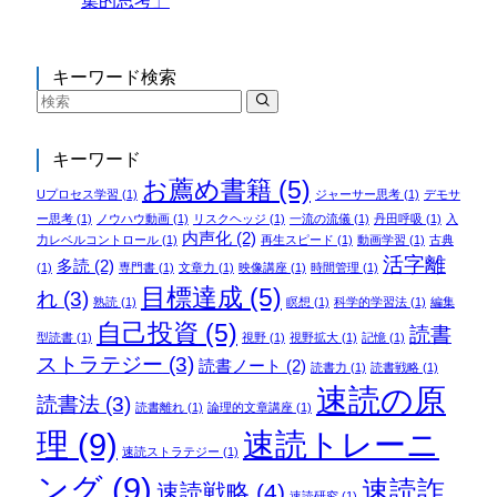
集的思考」
キーワード検索
キーワード
お薦め書籍
(5)
Uプロセス学習
(1)
ジャーサー思考
(1)
デモサ
ー思考
(1)
ノウハウ動画
(1)
リスクヘッジ
(1)
一流の流儀
(1)
丹田呼吸
(1)
入
内声化
(2)
力レベルコントロール
(1)
再生スピード
(1)
動画学習
(1)
古典
活字離
多読
(2)
(1)
専門書
(1)
文章力
(1)
映像講座
(1)
時間管理
(1)
目標達成
(5)
れ
(3)
熟読
(1)
瞑想
(1)
科学的学習法
(1)
編集
自己投資
(5)
読書
型読書
(1)
視野
(1)
視野拡大
(1)
記憶
(1)
ストラテジー
(3)
読書ノート
(2)
読書力
(1)
読書戦略
(1)
速読の原
読書法
(3)
読書離れ
(1)
論理的文章講座
(1)
理
(9)
速読トレーニ
速読ストラテジー
(1)
ング
(9)
速読詐
速読戦略
(4)
速読研究
(1)