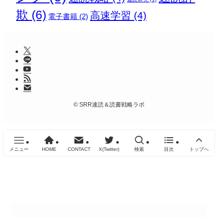
欺
(6)
高速学習
(4)
電子書籍
(2)
©
SRR速読＆読書戦略ラボ
メニュー
HOME
CONTACT
X(Twitter)
検索
目次
トップへ