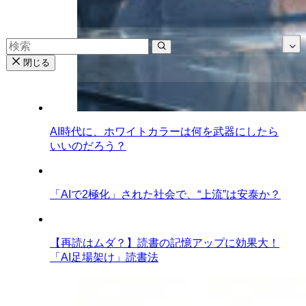
閉じる
AI時代に、ホワイトカラーは何を武器にしたら
いいのだろう？
「AIで2極化」された社会で、“上流”は安泰か？
【再読はムダ？】読書の記憶アップに効果大！
「AI足場架け」読書法