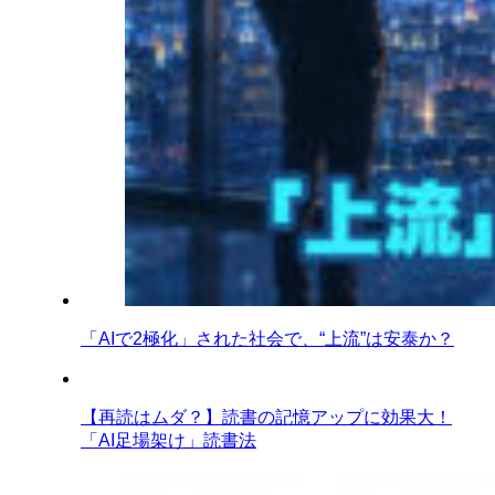
「AIで2極化」された社会で、“上流”は安泰か？
【再読はムダ？】読書の記憶アップに効果大！
「AI足場架け」読書法