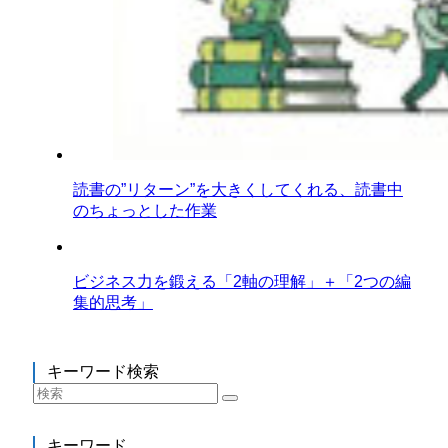
読書の”リターン”を大きくしてくれる、読書中
のちょっとした作業
ビジネス力を鍛える「2軸の理解」＋「2つの編
集的思考」
キーワード検索
キーワード