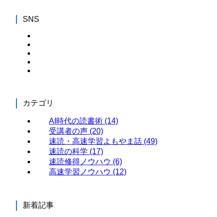
SNS
カテゴリ
AI時代の読書術
(14)
受講者の声
(20)
速読・高速学習よもやま話
(49)
速読の科学
(17)
速読修得ノウハウ
(6)
高速学習ノウハウ
(12)
新着記事