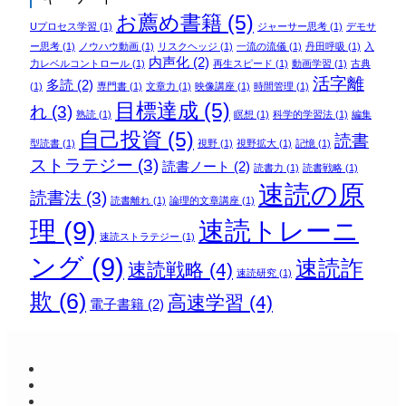
お薦め書籍
(5)
Uプロセス学習
(1)
ジャーサー思考
(1)
デモサ
ー思考
(1)
ノウハウ動画
(1)
リスクヘッジ
(1)
一流の流儀
(1)
丹田呼吸
(1)
入
内声化
(2)
力レベルコントロール
(1)
再生スピード
(1)
動画学習
(1)
古典
活字離
多読
(2)
(1)
専門書
(1)
文章力
(1)
映像講座
(1)
時間管理
(1)
目標達成
(5)
れ
(3)
熟読
(1)
瞑想
(1)
科学的学習法
(1)
編集
自己投資
(5)
読書
型読書
(1)
視野
(1)
視野拡大
(1)
記憶
(1)
ストラテジー
(3)
読書ノート
(2)
読書力
(1)
読書戦略
(1)
速読の原
読書法
(3)
読書離れ
(1)
論理的文章講座
(1)
理
(9)
速読トレーニ
速読ストラテジー
(1)
ング
(9)
速読詐
速読戦略
(4)
速読研究
(1)
欺
(6)
高速学習
(4)
電子書籍
(2)