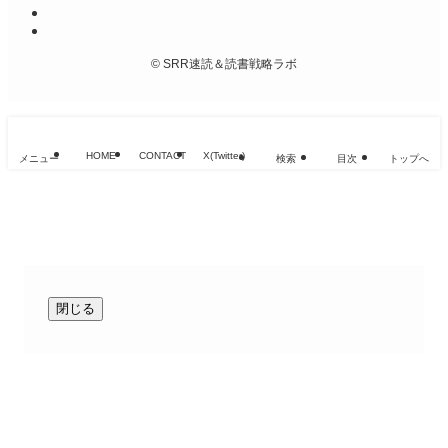
©
SRR速読＆読書戦略ラボ
HOME
CONTACT
X(Twitter)
メニュー
検索
目次
トップへ
閉じる