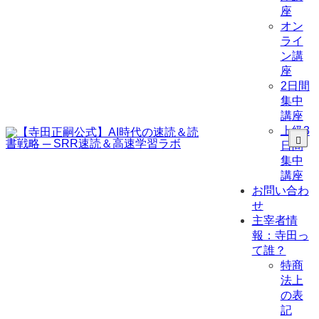
座
オン
ライ
ン講
座
2日間
集中
講座
上級3
日間
集中
講座
お問い合わ
せ
主宰者情
報：寺田っ
て誰？
特商
法上
の表
記