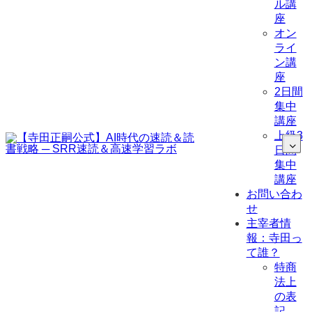
ル講
座
オン
ライ
ン講
座
2日間
集中
講座
上級3
日間
集中
講座
お問い合わ
せ
主宰者情
報：寺田っ
て誰？
特商
法上
の表
記