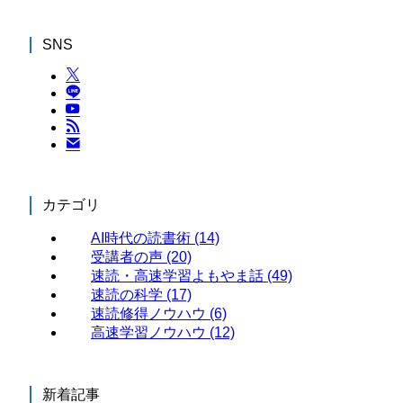
SNS
カテゴリ
AI時代の読書術
(14)
受講者の声
(20)
速読・高速学習よもやま話
(49)
速読の科学
(17)
速読修得ノウハウ
(6)
高速学習ノウハウ
(12)
新着記事