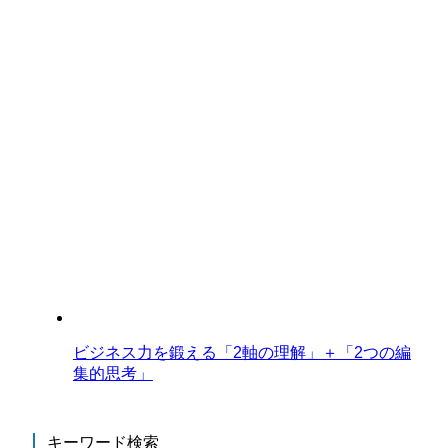
ビジネス力を鍛える「2軸の理解」＋「2つの編
集的思考」
キーワード検索