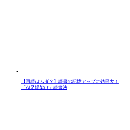
【再読はムダ？】読書の記憶アップに効果大！
「AI足場架け」読書法