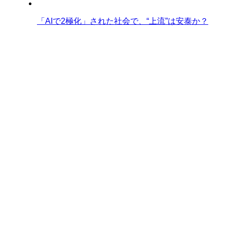
「AIで2極化」された社会で、“上流”は安泰か？