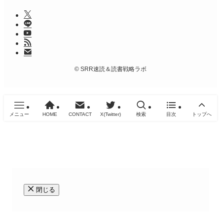
©
SRR速読＆読書戦略ラボ
メニュー
HOME
CONTACT
X(Twitter)
検索
目次
トップへ
閉じる