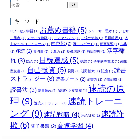
キーワード
お薦め書籍
(5)
Uプロセス学習
(1)
ジャーサー思考
(1)
デモサ
ー思考
(1)
ノウハウ動画
(1)
リスクヘッジ
(1)
一流の流儀
(1)
丹田呼吸
(1)
入
内声化
(2)
力レベルコントロール
(1)
再生スピード
(1)
動画学習
(1)
古典
活字離
多読
(2)
(1)
専門書
(1)
文章力
(1)
映像講座
(1)
時間管理
(1)
目標達成
(5)
れ
(3)
熟読
(1)
瞑想
(1)
科学的学習法
(1)
編集
自己投資
(5)
読書
型読書
(1)
視野
(1)
視野拡大
(1)
記憶
(1)
ストラテジー
(3)
読書ノート
(2)
読書力
(1)
読書戦略
(1)
速読の原
読書法
(3)
読書離れ
(1)
論理的文章講座
(1)
理
(9)
速読トレーニ
速読ストラテジー
(1)
ング
(9)
速読詐
速読戦略
(4)
速読研究
(1)
欺
(6)
高速学習
(4)
電子書籍
(2)