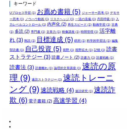
キーワード
お薦め書籍
(5)
Uプロセス学習
(1)
ジャーサー思考
(1)
デモサ
ー思考
(1)
ノウハウ動画
(1)
リスクヘッジ
(1)
一流の流儀
(1)
丹田呼吸
(1)
入
内声化
(2)
力レベルコントロール
(1)
再生スピード
(1)
動画学習
(1)
古典
活字離
多読
(2)
(1)
専門書
(1)
文章力
(1)
映像講座
(1)
時間管理
(1)
目標達成
(5)
れ
(3)
熟読
(1)
瞑想
(1)
科学的学習法
(1)
編集
自己投資
(5)
読書
型読書
(1)
視野
(1)
視野拡大
(1)
記憶
(1)
ストラテジー
(3)
読書ノート
(2)
読書力
(1)
読書戦略
(1)
速読の原
読書法
(3)
読書離れ
(1)
論理的文章講座
(1)
理
(9)
速読トレーニ
速読ストラテジー
(1)
ング
(9)
速読詐
速読戦略
(4)
速読研究
(1)
欺
(6)
高速学習
(4)
電子書籍
(2)