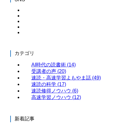
カテゴリ
AI時代の読書術
(14)
受講者の声
(20)
速読・高速学習よもやま話
(49)
速読の科学
(17)
速読修得ノウハウ
(6)
高速学習ノウハウ
(12)
新着記事