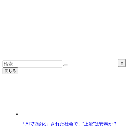
閉じる
「AIで2極化」された社会で、“上流”は安泰か？