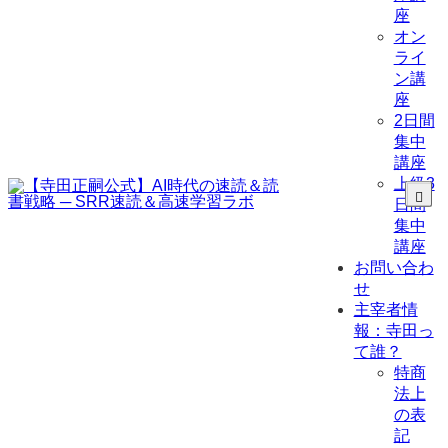
座
オン
ライ
ン講
座
2日間
集中
講座
上級3
日間
集中
講座
お問い合わ
せ
主宰者情
報：寺田っ
て誰？
特商
法上
の表
記