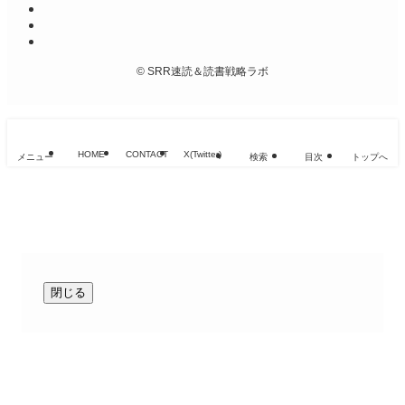
©
SRR速読＆読書戦略ラボ
HOME
CONTACT
X(Twitter)
メニュー
検索
目次
トップへ
閉じる