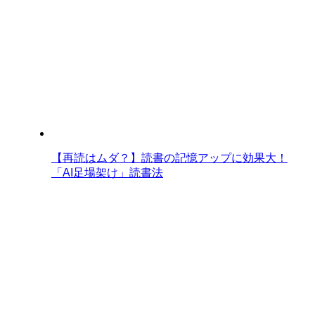
【再読はムダ？】読書の記憶アップに効果大！
「AI足場架け」読書法