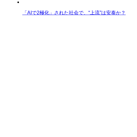
「AIで2極化」された社会で、“上流”は安泰か？