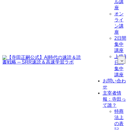
ル講
座
オン
ライ
ン講
座
2日間
集中
講座
上級3
日間
集中
講座
お問い合わ
せ
主宰者情
報：寺田っ
て誰？
特商
法上
の表
記