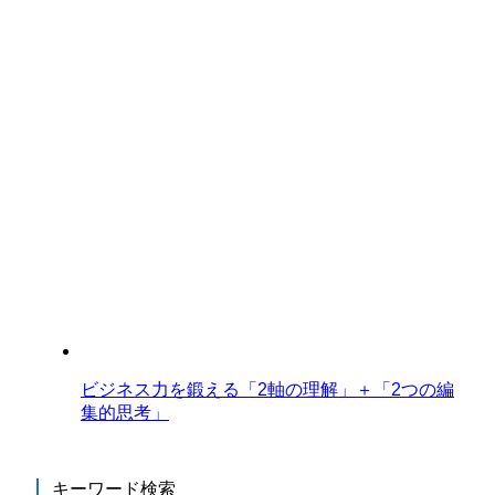
ビジネス力を鍛える「2軸の理解」＋「2つの編
集的思考」
キーワード検索