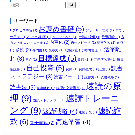
キーワード
お薦め書籍
(5)
Uプロセス学習
(1)
ジャーサー思考
(1)
デモサ
ー思考
(1)
ノウハウ動画
(1)
リスクヘッジ
(1)
一流の流儀
(1)
丹田呼吸
(1)
入
内声化
(2)
力レベルコントロール
(1)
再生スピード
(1)
動画学習
(1)
古典
活字離
多読
(2)
(1)
専門書
(1)
文章力
(1)
映像講座
(1)
時間管理
(1)
目標達成
(5)
れ
(3)
熟読
(1)
瞑想
(1)
科学的学習法
(1)
編集
自己投資
(5)
読書
型読書
(1)
視野
(1)
視野拡大
(1)
記憶
(1)
ストラテジー
(3)
読書ノート
(2)
読書力
(1)
読書戦略
(1)
速読の原
読書法
(3)
読書離れ
(1)
論理的文章講座
(1)
理
(9)
速読トレーニ
速読ストラテジー
(1)
ング
(9)
速読詐
速読戦略
(4)
速読研究
(1)
欺
(6)
高速学習
(4)
電子書籍
(2)