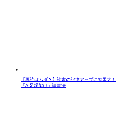
【再読はムダ？】読書の記憶アップに効果大！
「AI足場架け」読書法