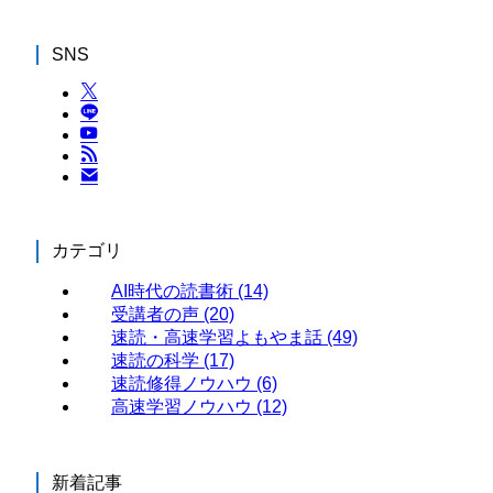
SNS
カテゴリ
AI時代の読書術
(14)
受講者の声
(20)
速読・高速学習よもやま話
(49)
速読の科学
(17)
速読修得ノウハウ
(6)
高速学習ノウハウ
(12)
新着記事